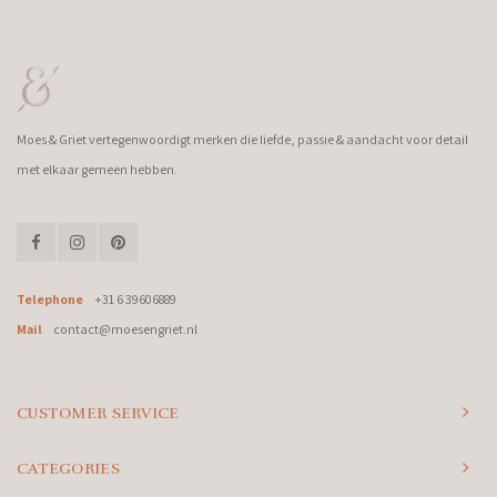
Moes & Griet vertegenwoordigt merken die liefde, passie & aandacht voor detail
met elkaar gemeen hebben.
Telephone
+31 6 39606889
Mail
contact@moesengriet.nl
CUSTOMER SERVICE
CATEGORIES