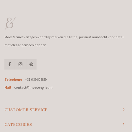
Moes & Griet vertegenwoordigt merken die liefde, passie & aandacht voor detail
met elkaar gemeen hebben.
Telephone
+31 6 39606889
Mail
contact@moesengriet.nl
CUSTOMER SERVICE
CATEGORIES