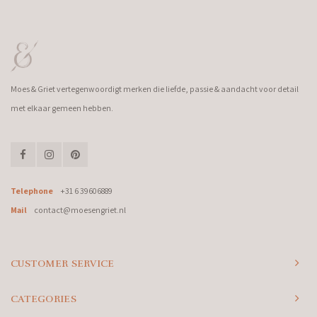
Moes & Griet vertegenwoordigt merken die liefde, passie & aandacht voor detail
met elkaar gemeen hebben.
Telephone
+31 6 39606889
Mail
contact@moesengriet.nl
CUSTOMER SERVICE
CATEGORIES