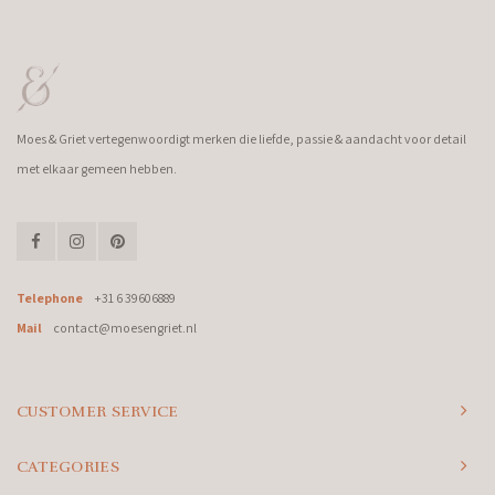
Moes & Griet vertegenwoordigt merken die liefde, passie & aandacht voor detail
met elkaar gemeen hebben.
Telephone
+31 6 39606889
Mail
contact@moesengriet.nl
CUSTOMER SERVICE
CATEGORIES