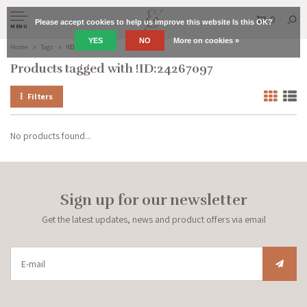
0
Please accept cookies to help us improve this website Is this OK?
MENU
YES
NO
More on cookies »
Home
Tags
!ID:24267097
Products tagged with !ID:24267097
Filters
No products found...
Sign up for our newsletter
Get the latest updates, news and product offers via email