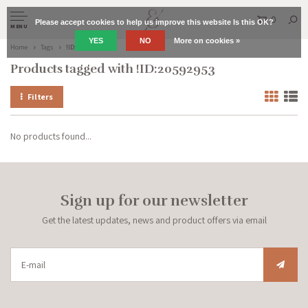
0
Please accept cookies to help us improve this website Is this OK?
MENU
YES
NO
More on cookies »
Home
Tags
!ID:20592953
Products tagged with !ID:20592953
Filters
No products found...
Sign up for our newsletter
Get the latest updates, news and product offers via email