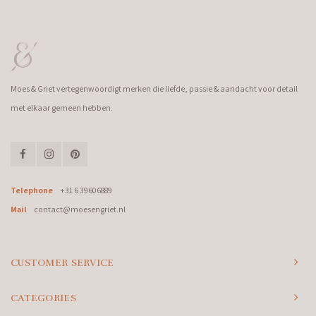
Moes & Griet vertegenwoordigt merken die liefde, passie & aandacht voor detail
met elkaar gemeen hebben.
Telephone
+31 6 39606889
Mail
contact@moesengriet.nl
CUSTOMER SERVICE
CATEGORIES