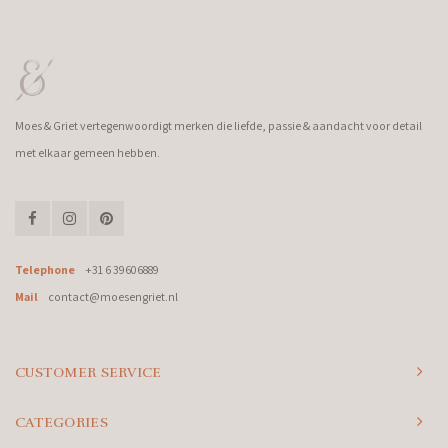
Moes & Griet vertegenwoordigt merken die liefde, passie & aandacht voor detail
met elkaar gemeen hebben.
Telephone
+31 6 39606889
Mail
contact@moesengriet.nl
CUSTOMER SERVICE
CATEGORIES