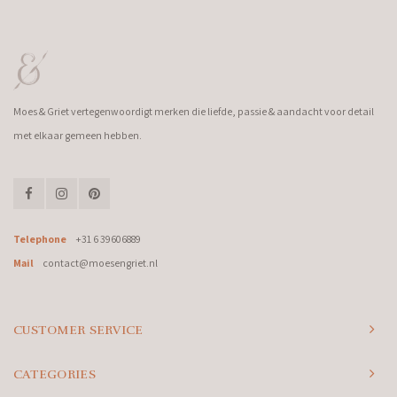
Moes & Griet vertegenwoordigt merken die liefde, passie & aandacht voor detail
met elkaar gemeen hebben.
Telephone
+31 6 39606889
Mail
contact@moesengriet.nl
CUSTOMER SERVICE
CATEGORIES