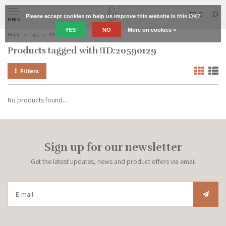
0
Please accept cookies to help us improve this website Is this OK?
MENU
YES
NO
More on cookies »
Home
Tags
!ID:20590129
Products tagged with !ID:20590129
Filters
No products found...
Sign up for our newsletter
Get the latest updates, news and product offers via email