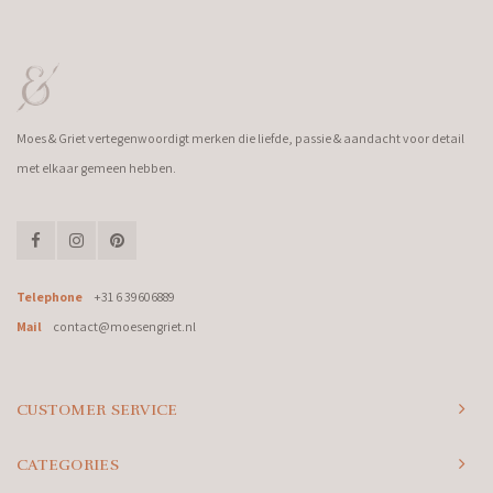
Moes & Griet vertegenwoordigt merken die liefde, passie & aandacht voor detail
met elkaar gemeen hebben.
Telephone
+31 6 39606889
Mail
contact@moesengriet.nl
CUSTOMER SERVICE
CATEGORIES