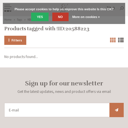
0
Please accept cookies to help us improve this website Is this OK?
MENU
YES
NO
More on cookies »
Home
Tags
!ID:20588223
Products tagged with !ID:20588223
Filters
No products found...
Sign up for our newsletter
Get the latest updates, news and product offers via email