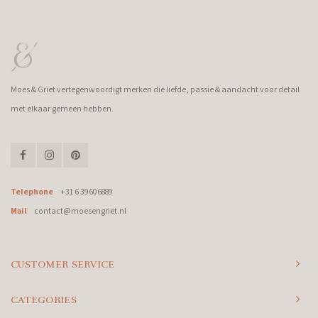
Moes & Griet vertegenwoordigt merken die liefde, passie & aandacht voor detail
met elkaar gemeen hebben.
Telephone
+31 6 39606889
Mail
contact@moesengriet.nl
CUSTOMER SERVICE
CATEGORIES