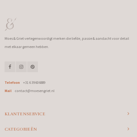
Moes & Griet vertegenwoordigt merken die liefde, passie & aandacht voor detail
met elkaar gemeen hebben.
Telefoon
+31 6 39606889
Mail
contact@moesengriet.nl
KLANTENSERVICE
CATEGORIEËN