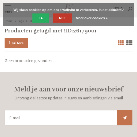
0
Wij slaan cookies op om onze website te verbeteren. Is dat akkoord?
MENU
JA
NEE
Meer over cookies »
Home
Tags
!ID:26179001
Producten getagd met !ID:26179001
Filters
Geen producten gevonden!...
Meld je aan voor onze nieuwsbrief
Ontvang de laatste updates, nieuws en aanbiedingen via email