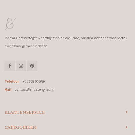
Moes & Griet vertegenwoordigt merken die liefde, passie & aandacht voor detail
met elkaar gemeen hebben.
Telefoon
+31 6 39606889
Mail
contact@moesengriet.nl
KLANTENSERVICE
CATEGORIEËN