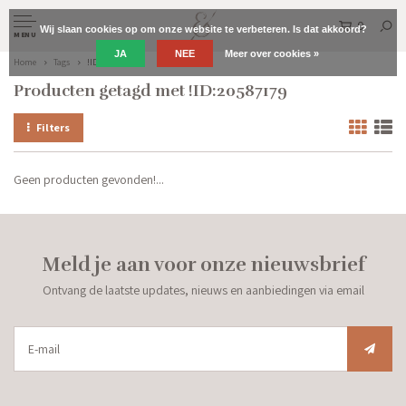
0
Wij slaan cookies op om onze website te verbeteren. Is dat akkoord?
MENU
JA
NEE
Meer over cookies »
Home
Tags
!ID:20587179
Producten getagd met !ID:20587179
Filters
Geen producten gevonden!...
Meld je aan voor onze nieuwsbrief
Ontvang de laatste updates, nieuws en aanbiedingen via email