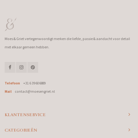
Moes & Griet vertegenwoordigt merken die liefde, passie & aandacht voor detail
met elkaar gemeen hebben.
Telefoon
+31 6 39606889
Mail
contact@moesengriet.nl
KLANTENSERVICE
CATEGORIEËN