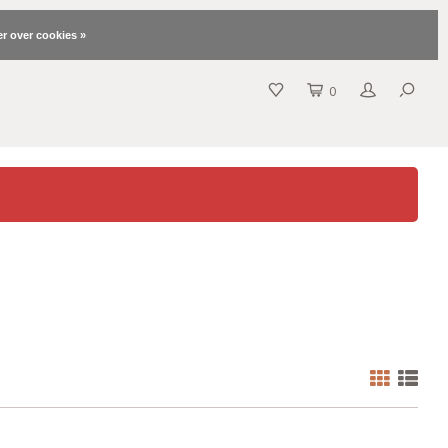
r over cookies »
0