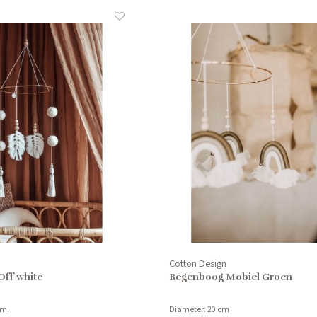
Cotton Design
Off white
Regenboog Mobiel Groen
cm.
Diameter: 20 cm