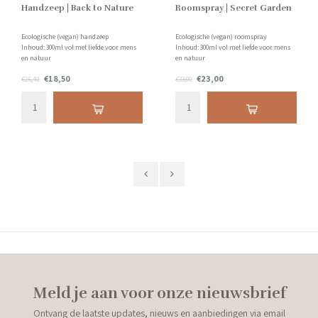
Handzeep | Back to Nature
Roomspray | Secret Garden
Ecologische (vegan) handzeep
Ecologische (vegan) roomspray
Inhoud: 300ml vol met liefde voor mens
Inhoud: 300ml vol met liefde voor mens
en natuur
en natuur
Geur: Ruikt naar een kruidig bos, vol
Geur: Ruikt naar een secret garden met
€18,50
€23,00
zilversparren, patchoeli en vanille!
€26,40
onder andere jasmijn, grapefruit en
€33,00
sandelhout!
Meld je aan voor onze nieuwsbrief
Ontvang de laatste updates, nieuws en aanbiedingen via email