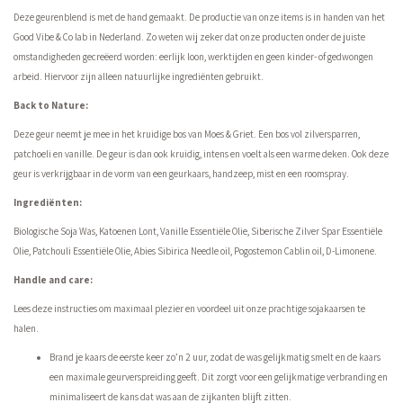
Deze geurenblend is met de hand gemaakt. De productie van onze items is in handen van het
Good Vibe & Co lab in Nederland. Zo weten wij zeker dat onze producten onder de juiste
omstandigheden gecreëerd worden: eerlijk loon, werktijden en geen kinder- of gedwongen
arbeid. Hiervoor zijn alleen natuurlijke ingrediënten gebruikt.
Back to Nature:
Deze geur neemt je mee in het kruidige bos van Moes & Griet. Een bos vol zilversparren,
patchoeli en vanille. De geur is dan ook kruidig, intens en voelt als een warme deken. Ook deze
geur is verkrijgbaar in de vorm van een geurkaars, handzeep, mist en een roomspray.
Ingrediënten:
Biologische Soja Was, Katoenen Lont, Vanille Essentiële Olie, Siberische Zilver Spar Essentiële
Olie, Patchouli Essentiële Olie, Abies Sibirica Needle oil, Pogostemon Cablin oil, D-Limonene.
Handle and care:
Lees deze instructies om maximaal plezier en voordeel uit onze prachtige sojakaarsen te
halen.
Brand je kaars de eerste keer zo’n 2 uur, zodat de was gelijkmatig smelt en de kaars
een maximale geurverspreiding geeft. Dit zorgt voor een gelijkmatige verbranding en
minimaliseert de kans dat was aan de zijkanten blijft zitten.