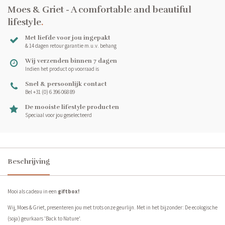
Moes & Griet - A comfortable and beautiful
lifestyle
.
Met liefde voor jou ingepakt
& 14 dagen retour garantie m.u.v. behang
Wij verzenden binnen 7 dagen
Indien het product op voorraad is
Snel & persoonlijk contact
Bel +31 (0) 6 396 068 89
De mooiste lifestyle producten
Speciaal voor jou geselecteerd
Beschrijving
Mooi als cadeau in een
giftbox!
Wij, Moes & Griet, presenteren jou met trots onze geurlijn. Met in het bijzonder: De ecologische
(soja) geurkaars 'Back to Nature'.