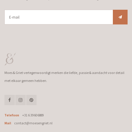
Moes & Griet vertegenwoordigt merken die liefde, passie & aandacht voor detail
met elkaar gemeen hebben.
Telefoon
+31 6 39606889
Mail
contact@moesengriet.nl