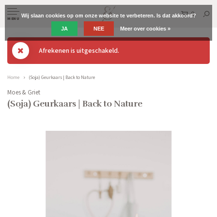
0
Wij slaan cookies op om onze website te verbeteren. Is dat akkoord?
MENU
JA
NEE
Meer over cookies »
Afrekenen is uitgeschakeld.
Home
(Soja) Geurkaars | Back to Nature
Moes & Griet
(Soja) Geurkaars | Back to Nature