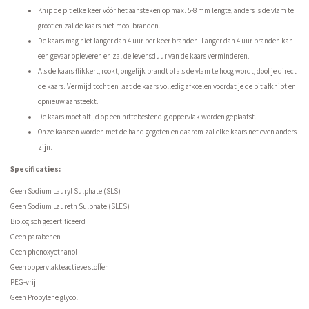
Knip de pit elke keer vóór het aansteken op max. 5-8 mm lengte, anders is de vlam te
groot en zal de kaars niet mooi branden.
De kaars mag niet langer dan 4 uur per keer branden. Langer dan 4 uur branden kan
een gevaar opleveren en zal de levensduur van de kaars verminderen.
Als de kaars flikkert, rookt, ongelijk brandt of als de vlam te hoog wordt, doof je direct
de kaars. Vermijd tocht en laat de kaars volledig afkoelen voordat je de pit afknipt en
opnieuw aansteekt.
De kaars moet altijd op een hittebestendig oppervlak worden geplaatst.
Onze kaarsen worden met de hand gegoten en daarom zal elke kaars net even anders
zijn.
Specificaties:
Geen Sodium Lauryl Sulphate (SLS)
Geen Sodium Laureth Sulphate (SLES)
Biologisch gecertificeerd
Geen parabenen
Geen phenoxyethanol
Geen oppervlakteactieve stoffen
PEG-vrij
Geen Propylene glycol