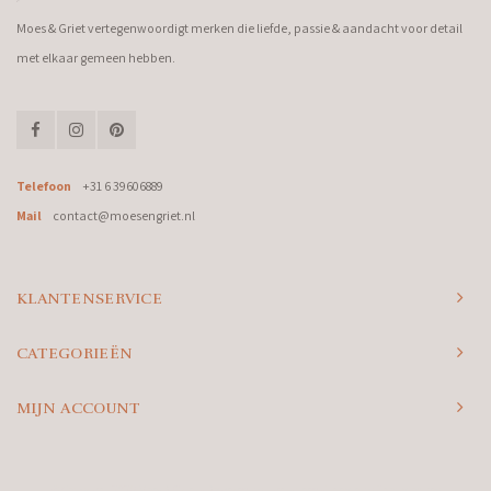
Moes & Griet vertegenwoordigt merken die liefde, passie & aandacht voor detail
met elkaar gemeen hebben.
Telefoon
+31 6 39606889
Mail
contact@moesengriet.nl
KLANTENSERVICE
CATEGORIEËN
MIJN ACCOUNT
© Copyright 2026 Moes & Griet - Powered by
Lightspeed
- Theme by
Shopmonkey