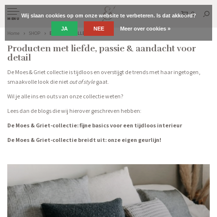
0
Wij slaan cookies op om onze website te verbeteren. Is dat akkoord?
MENU
JA
NEE
Meer over cookies »
Home
SHOP
EXCLUSIVE COLLECTION
Producten met liefde, passie & aandacht voor
detail
De Moes & Griet collectie is tijdloos en overstijgt de trends met haar ingetogen,
smaakvolle look die niet
out of style
gaat.
Wil je alle ins en outs van onze collectie weten?
Lees dan de blogs die wij hierover geschreven hebben:
De Moes & Griet-collectie: fijne basics voor een tijdloos interieur
De Moes & Griet-collectie breidt uit: onze eigen geurlijn!