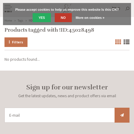
0
Please accept cookies to help us improve this website Is this OK?
MENU
YES
NO
More on cookies »
Home
Tags
!ID:45028498
Products tagged with !ID:45028498
Filters
No products found...
Sign up for our newsletter
Get the latest updates, news and product offers via email