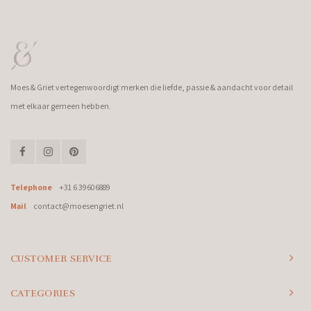
Moes & Griet vertegenwoordigt merken die liefde, passie & aandacht voor detail
met elkaar gemeen hebben.
Telephone
+31 6 39606889
Mail
contact@moesengriet.nl
CUSTOMER SERVICE
CATEGORIES