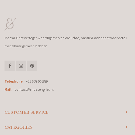
Moes & Griet vertegenwoordigt merken die liefde, passie & aandacht voor detail
met elkaar gemeen hebben.
Telephone
+31 6 39606889
Mail
contact@moesengriet.nl
CUSTOMER SERVICE
CATEGORIES