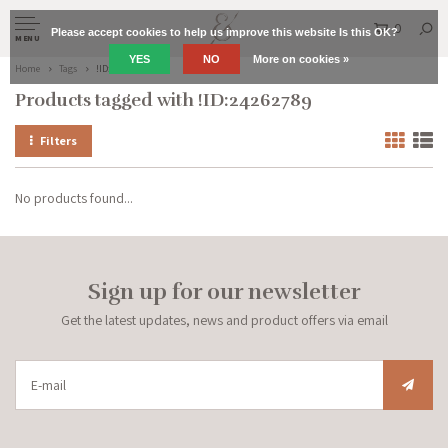
0
Please accept cookies to help us improve this website Is this OK?
MENU
YES
NO
More on cookies »
Home
Tags
!ID:24262789
Products tagged with !ID:24262789
Filters
No products found...
Sign up for our newsletter
Get the latest updates, news and product offers via email