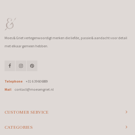
Moes & Griet vertegenwoordigt merken die liefde, passie & aandacht voor detail
met elkaar gemeen hebben.
Telephone
+31 6 39606889
Mail
contact@moesengriet.nl
CUSTOMER SERVICE
CATEGORIES