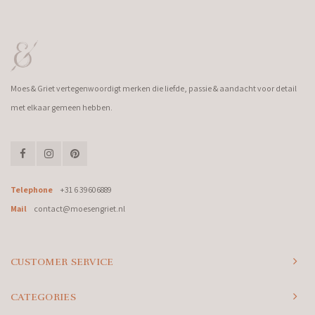
Moes & Griet vertegenwoordigt merken die liefde, passie & aandacht voor detail
met elkaar gemeen hebben.
Telephone
+31 6 39606889
Mail
contact@moesengriet.nl
CUSTOMER SERVICE
CATEGORIES