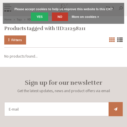
0
Please accept cookies to help us improve this website Is this OK?
MENU
YES
NO
More on cookies »
Home
Tags
!ID:21298211
Products tagged with !ID:21298211
Filters
No products found...
Sign up for our newsletter
Get the latest updates, news and product offers via email