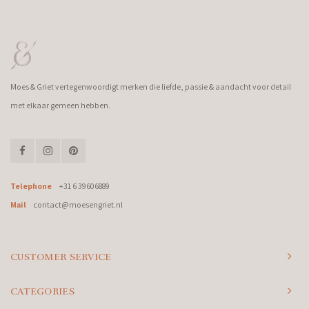
Moes & Griet vertegenwoordigt merken die liefde, passie & aandacht voor detail
met elkaar gemeen hebben.
Telephone
+31 6 39606889
Mail
contact@moesengriet.nl
CUSTOMER SERVICE
CATEGORIES