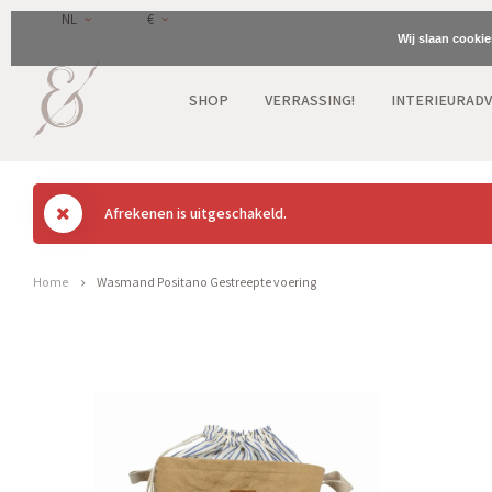
NL
€
Wij slaan cooki
SHOP
VERRASSING!
INTERIEURADV
Afrekenen is uitgeschakeld.
Home
Wasmand Positano Gestreepte voering