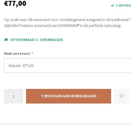
€77,00
1 OP VO
Op zoek naar dé wasmand voor rondslingerend wasgoed in de badkamer?
stijlvolle Positano wasmand van UASHMAMA® is de perfecte oplossing.
OP VOORRAAD: 1 - 5 WERKDAGEN
Maak een keuze:
*
Naturel - €77,00
TOEVOEGEN AAN WINKELWAGEN