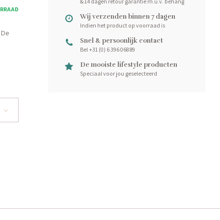
& 14 dagen retour garantie m.u.v. behang
ORRAAD
Wij verzenden binnen 7 dagen
Indien het product op voorraad is
 De
Snel & persoonlijk contact
Bel +31 (0) 6 396 068 89
De mooiste lifestyle producten
Speciaal voor jou geselecteerd