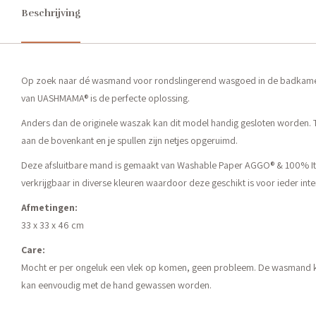
Beschrijving
Op zoek naar dé wasmand voor rondslingerend wasgoed in de badkamer
van UASHMAMA® is de perfecte oplossing.
Anders dan de originele waszak kan dit model handig gesloten worden. 
aan de bovenkant en je spullen zijn netjes opgeruimd.
Deze afsluitbare mand is gemaakt van Washable Paper AGGO® & 100% Ita
verkrijgbaar in diverse kleuren waardoor deze geschikt is voor ieder inter
Afmetingen:
33 x 33 x 46 cm
Care:
Mocht er per ongeluk een vlek op komen, geen probleem. De wasmand k
kan eenvoudig met de hand gewassen worden.