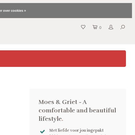
r over cookies »
0
Moes & Griet - A
comfortable and beautiful
lifestyle
.
Met liefde voor jou ingepakt