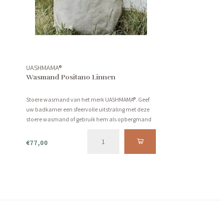
UASHMAMA®
Wasmand Positano Linnen
Stoere wasmand van het merk UASHMAMA®. Geef
uw badkamer een sfeervolle uitstraling met deze
stoere wasmand of gebruik hem als opbergmand
voor speelgoed of plaids.
€77,00