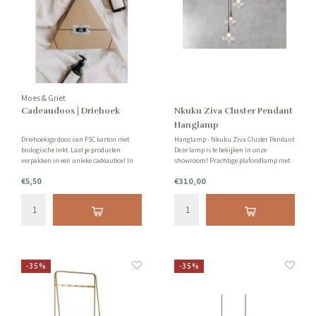
Moes & Griet
Cadeaudoos | Driehoek
Nkuku Ziva Cluster Pendant
Hanglamp
Driehoekige doos van FSC karton met
Hanglamp - Nkuku Ziva Cluster Pendant
biologische inkt. Laat je producten
Deze lamp is te bekijken in onze
verpakken in een unieke cadeaubox! In
showroom! Prachtige plafondlamp met
deze cadeaudoos passen bijvoorbeeld: 2
in totaal 4 ronde glazen kappen in helder
€5,50
€310,00
homesprays/2 handzepen/meerdere
glas. De lampenkap van helder glas heeft
kaarsen of meerdere mists.
een tactiele organische vorm.
Of een combinatie hiervan!
-35%
-35%