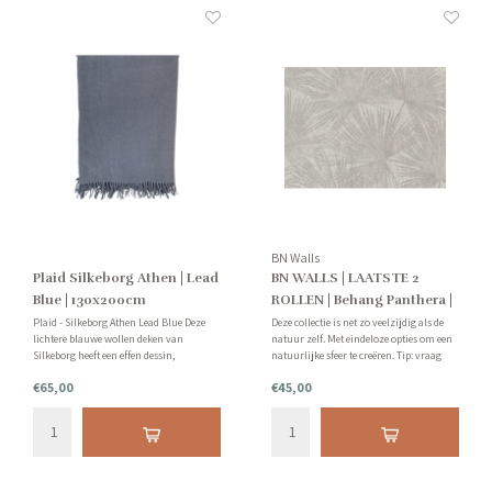
BN Walls
Plaid Silkeborg Athen | Lead
BN WALLS | LAATSTE 2
Blue | 130x200cm
ROLLEN | Behang Panthera |
Leaves | Batch No 015-1
Plaid - Silkeborg Athen Lead Blue Deze
Deze collectie is net zo veelzijdig als de
lichtere blauwe wollen deken van
natuur zelf. Met eindeloze opties om een
Silkeborg heeft een effen dessin,
natuurlijke sfeer te creëren. Tip: vraag
waardoor deze makkelijk gecombineerd
van te voren een staal bij ons aan. Let op:
€65,00
€45,00
kan worden in huis. Deze comfortabele
behang kan niet geretourneerd worden.
en warme deken kan gebruikt worden
voor een avondje op de bank.