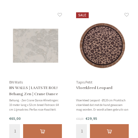
SALE
BN Walls
Tapis Petit
BN WALLS | LAATSTE ROL!
Vloerkleed Leopard
Behang Zen | Crane Dance
(Batch No. 005-1)
Behang - Zen Crane Dance Afmetingen:
Vloerkleed Leopard - Ø120 cm Praktisch
10 meter lang x 53 cm breed Patroon: 64
vloerkleed dat met de hand gewassen
cm Lijmadvies: Perfax roze Kwaliteit:
mag worden. Er wordt alleen gebruik van
Vliesbehang Tip: vraag van te voren een
pure, natuurlijke en duurzame
€65,00
€29,95
staal bij ons aan. Let op: behang kan niet
grondstoffen zonder het gebruik van
€50,00
geretourneerd worden.
schadelijke en chemische stoffen.