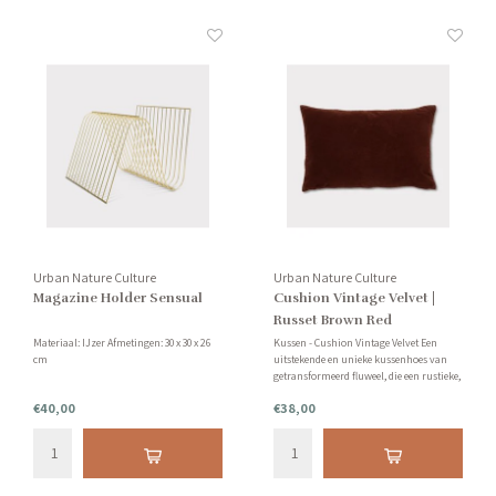
Urban Nature Culture
Urban Nature Culture
Magazine Holder Sensual
Cushion Vintage Velvet |
Russet Brown Red
Materiaal: IJzer Afmetingen: 30 x 30 x 26
Kussen - Cushion Vintage Velvet Een
cm
uitstekende en unieke kussenhoes van
getransformeerd fluweel, die een rustieke,
steeds weer terugkerende look illustreert.
€40,00
€38,00
Creëert een gezellige sfeer in je woon- of
slaapkamer.