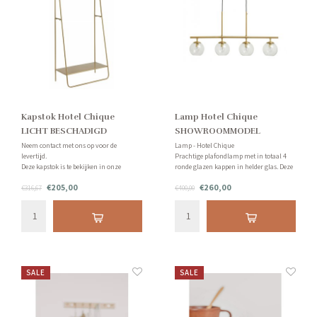
Kapstok Hotel Chique
Lamp Hotel Chique
LICHT BESCHADIGD
SHOWROOMMODEL
Neem contact met ons op voor de
Lamp - Hotel Chique
levertijd.
Prachtige plafondlamp met in totaal 4
Deze kapstok is te bekijken in onze
ronde glazen kappen in helder glas. Deze
showroom!
lamp is te bekijken in onze showroom!
€205,00
€260,00
€316,67
Neem contact met ons op voor de
€400,00
levertijd.
SALE
SALE