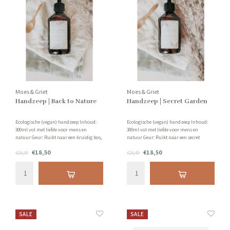
Moes & Griet
Moes & Griet
Handzeep | Back to Nature
Handzeep | Secret Garden
Ecologische (vegan) handzeep Inhoud:
Ecologische (vegan) handzeep Inhoud:
300ml vol met liefde voor mens en
300ml vol met liefde voor mens en
natuur Geur: Ruikt naar een kruidig bos,
natuur Geur: Ruikt naar een secret
vol zilversparren, patchoeli en vanille!
garden met onder andere jasmijn,
€18,50
€18,50
€26,40
grapefruit en sandelhout!
€26,40
SALE
SALE