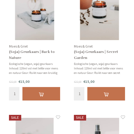
Moes & Griet
Moes & Griet
(Soja) Geurkaars | Back to
(Soja) Geurkaars | Secret
Nature
Garden
Ecologische (vegan, soja) geurkaars
Ecologische (vegan, soja) geurkaars
Inhoud: 120ml vol met liefde voor mens
Inhoud: 120ml vol met liefde voor mens
en natuur Geur: Ruikt naar een kruidig
en natuur Geur: Ruikt naar een secret
bos, vol zilversparren, patchoeli en
garden met onder andere jasmijn,
€15,00
€15,00
vanille!
€22,00
grapefruit en sandelhout!
€22,00
SALE
SALE