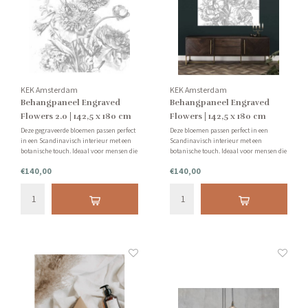
KEK Amsterdam
KEK Amsterdam
Behangpaneel Engraved
Behangpaneel Engraved
Flowers 2.0 | 142,5 x 180 cm
Flowers | 142,5 x 180 cm
Deze gegraveerde bloemen passen perfect
Deze bloemen passen perfect in een
in een Scandinavisch interieur met een
Scandinavisch interieur met een
botanische touch. Ideaal voor mensen die
botanische touch. Ideaal voor mensen die
liever niet een hele muur behangen.
liever niet een hele muur behangen.
€140,00
€140,00
Tip: vraag van te voren een staal bij ons
Tip: vraag van te voren een staal bij ons
aan.
aan.
Let op: behang kan niet geretourneerd
Let op: behang kan niet geretourneerd
worden.
worden.