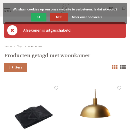
0
Wij slaan cookies op om onze website te verbeteren. Is dat akkoord?
MENU
JA
NEE
Meer over cookies »
Afrekenen is uitgeschakeld.
Home
Tags
woonkamer
Producten getagd met woonkamer
Filters