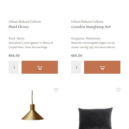
Urban Nature Culture
Urban Nature Culture
Plaid Ebony
Gouden Hanglamp Bol
Plaid - Ebony
Hanglamp - Mathematic
Deze plaid is verkrijgbaar in Ebony of
Nadat de zonovergoten dagen van de
Lilypad kleur. Voor stormachtige
zomer voorbij zijn, kan de duisternis
herfstdagen, met de wind die de laatste
van de herfst behoorlijk overweldigend
€60,00
€84,00
blaadjes aan de bomen wegblaast, of
zijn. Het is dus tijd om het licht in huis te
besneeuwde winternachten. Bekijk de
brengen, knus te worden en extra lief te
beschrijving hieronder voor meer
zijn voor onszelf.
informatie.