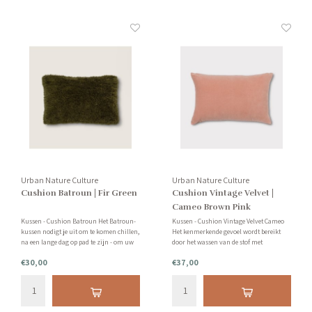
Urban Nature Culture
Urban Nature Culture
Cushion Batroun | Fir Green
Cushion Vintage Velvet |
Cameo Brown Pink
Kussen - Cushion Batroun Het Batroun-
Kussen - Cushion Vintage Velvet Cameo
kussen nodigt je uit om te komen chillen,
Het kenmerkende gevoel wordt bereikt
na een lange dag op pad te zijn - om uw
door het wassen van de stof met
bank te knuffelen en op te warmen bij het
natuurlijke puimsteen, waardoor het die
€30,00
€37,00
vuur, omringd door kaarsen, en te
vintage uitstraling krijgt waar we
nippen aan een warme chocolademelk.
allemaal van houden. Inclusief
100% wollen kussen.
binnenkussen.