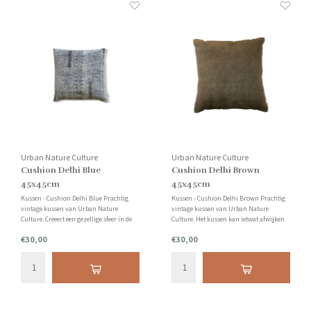
Urban Nature Culture
Urban Nature Culture
Cushion Delhi Blue
Cushion Delhi Brown
45x45cm
45x45cm
Kussen - Cushion Delhi Blue Prachtig
Kussen - Cushion Delhi Brown Prachtig
vintage kussen van Urban Nature
vintage kussen van Urban Nature
Culture. Creeert een gezellige sfeer in de
Culture. Het kussen kan ietwat afwijken
ruimte(s) van je huis! Heb je vragen over
van de foto's, elk kussen is uniek en
€30,00
€30,00
dit kussen? Neem gerust contact met ons
ultiem zacht.
op.