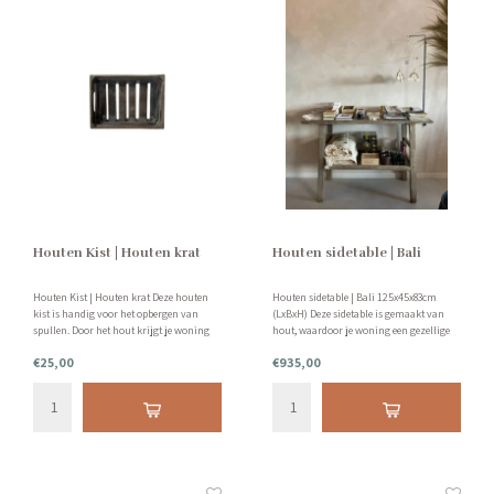
Houten Kist | Houten krat
Houten sidetable | Bali
Houten Kist | Houten krat Deze houten
Houten sidetable | Bali 125x45x83cm
kist is handig voor het opbergen van
(LxBxH) Deze sidetable is gemaakt van
spullen. Door het hout krijgt je woning
hout, waardoor je woning een gezellige
een landelijk look. Erg leuk en handig!
en warme sfeer krijgt. Erg handig om
€25,00
€935,00
Afmetingen: LxBxH - 40x29x17cm
allerlei spullen netjes in op te bergen.
Bekijk deze sidetable in onze showroom!