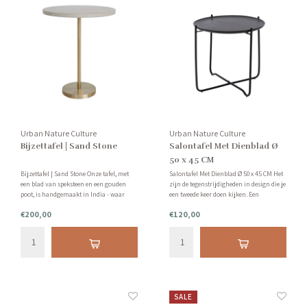
Urban Nature Culture
Urban Nature Culture
Bijzettafel | Sand Stone
Salontafel Met Dienblad Ø
50 x 45 CM
Bijzettafel | Sand Stone Onze tafel, met
Salontafel Met Dienblad Ø 50 x 45 CM Het
een blad van speksteen en een gouden
zijn de tegenstrijdigheden in design die je
poot, is handgemaakt in India - waar
een tweede keer doen kijken. Een
speksteen al duizenden jaren voor vele
samenspel van zwarte, matte ijzeren
€200,00
€120,00
doeleinden wordt gebruikt.
poten en donker, mat mangohout voor
het tafelblad. Het is een geweldige
bijzettafel!
SALE