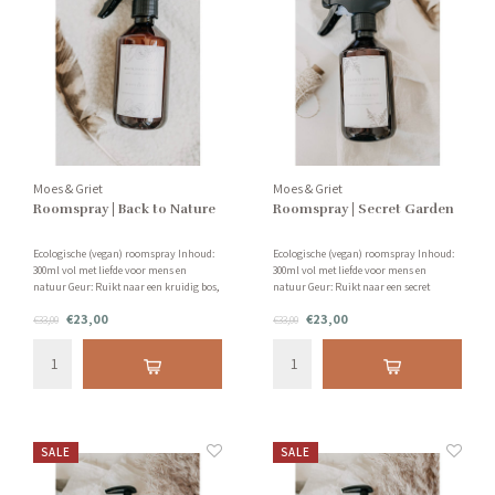
Moes & Griet
Moes & Griet
Roomspray | Back to Nature
Roomspray | Secret Garden
Ecologische (vegan) roomspray Inhoud:
Ecologische (vegan) roomspray Inhoud:
300ml vol met liefde voor mens en
300ml vol met liefde voor mens en
natuur Geur: Ruikt naar een kruidig bos,
natuur Geur: Ruikt naar een secret
vol zilversparren, patchoeli en vanille!
garden met onder andere jasmijn,
€23,00
€23,00
€33,00
grapefruit en sandelhout!
€33,00
SALE
SALE