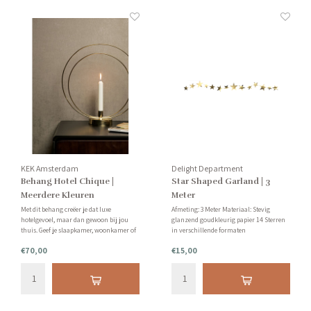
KEK Amsterdam
Delight Department
Behang Hotel Chique |
Star Shaped Garland | 3
Meerdere Kleuren
Meter
Beschikbaar
Met dit behang creëer je dat luxe
Afmeting: 3 Meter Materiaal: Stevig
hotelgevoel, maar dan gewoon bij jou
glanzend goudkleurig papier 14 Sterren
thuis. Geef je slaapkamer, woonkamer of
in verschillende formaten
thuiswerkplek de ultieme make-over. Tip:
€70,00
€15,00
vraag van te voren een staal bij ons aan.
Let op: behang kan niet geretourneerd
worden.