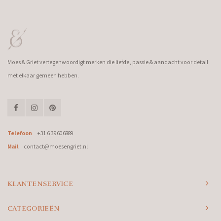
Moes & Griet vertegenwoordigt merken die liefde, passie & aandacht voor detail
met elkaar gemeen hebben.
Telefoon
+31 6 39606889
Mail
contact@moesengriet.nl
KLANTENSERVICE
CATEGORIEËN