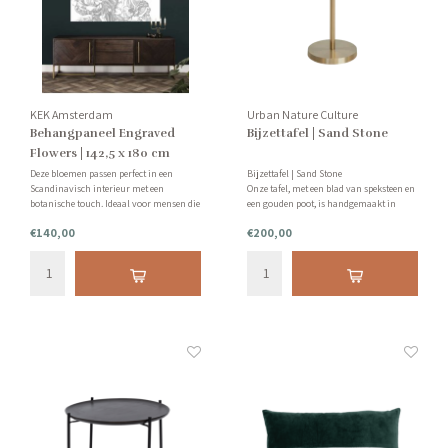
KEK Amsterdam
Urban Nature Culture
Behangpaneel Engraved
Bijzettafel | Sand Stone
Flowers | 142,5 x 180 cm
Deze bloemen passen perfect in een
Bijzettafel | Sand Stone
Scandinavisch interieur met een
Onze tafel, met een blad van speksteen en
botanische touch. Ideaal voor mensen die
een gouden poot, is handgemaakt in
liever niet een hele muur behangen.
India - waar speksteen al duizenden
€140,00
€200,00
jaren voor vele doeleinden wordt
Tip: vraag van te voren een staal bij ons
gebruikt.
aan.
Let op: behang kan niet geretourneerd
worden.