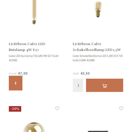
Lichtbron Calex LED
Lichtbron Calex
Buislamp 4W E27
Schakelbordlamp LED 1,5W
E14
Calex LED buislamp T32x185 4W E27 Gold
Calex Schakelbordlamp LED 1,5W E14 T26
425492
Gold 2100K 425000
€7,00
€3,50
€11,00
€5,00
-36%