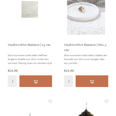
Onderzetter Marmer | 13 cm
Onderzetter Marmer | Ø10,5
cm
Deze marmeren onderzetter heeft een
Deze marmeren onderzetters hebben een
lengte en breedte van 13cm. Groter dan
diameter van 10,5 cm en brengen sfeer
normaal. Ook erg mooi om sieraden op te
aan uw tafel.
presenteren.
€10,00
€10,00