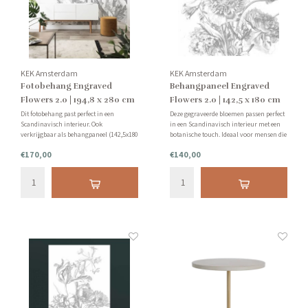
KEK Amsterdam
KEK Amsterdam
Fotobehang Engraved
Behangpaneel Engraved
Flowers 2.0 | 194,8 x 280 cm
Flowers 2.0 | 142,5 x 180 cm
Dit fotobehang past perfect in een
Deze gegraveerde bloemen passen perfect
Scandinavisch interieur. Ook
in een Scandinavisch interieur met een
verkrijgbaar als behangpaneel (142,5x180
botanische touch. Ideaal voor mensen die
cm) voor als je wat kleiner behuisd bent.
liever niet een hele muur behangen.
€170,00
€140,00
Tip: vraag van te voren een staal bij ons
Tip: vraag van te voren een staal bij ons
aan.
aan.
Let op: behang kan niet geretourneerd
Let op: behang kan niet geretourneerd
worden.
worden.