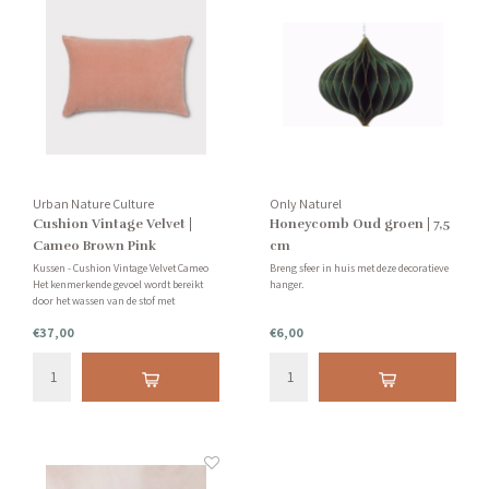
Urban Nature Culture
Only Naturel
Cushion Vintage Velvet |
Honeycomb Oud groen | 7,5
Cameo Brown Pink
cm
Kussen - Cushion Vintage Velvet Cameo
Breng sfeer in huis met deze decoratieve
Het kenmerkende gevoel wordt bereikt
hanger.
door het wassen van de stof met
natuurlijke puimsteen, waardoor het die
€37,00
€6,00
vintage uitstraling krijgt waar we
allemaal van houden. Inclusief
binnenkussen.