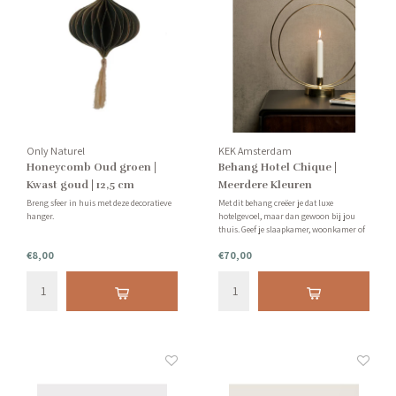
Only Naturel
KEK Amsterdam
Honeycomb Oud groen |
Behang Hotel Chique |
Kwast goud | 12,5 cm
Meerdere Kleuren
Beschikbaar
Breng sfeer in huis met deze decoratieve
Met dit behang creëer je dat luxe
hanger.
hotelgevoel, maar dan gewoon bij jou
thuis. Geef je slaapkamer, woonkamer of
thuiswerkplek de ultieme make-over. Tip:
€8,00
€70,00
vraag van te voren een staal bij ons aan.
Let op: behang kan niet geretourneerd
worden.