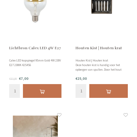
Lichtbron Calex LED 4W E27
Houten Kist | Houten krat
Calex LED kopspiegel 95mm Gold 4W 230V
Houten Kist | Houten krat
E27 2300K 425456
Deze houten kist is handig voor het
opbergen van spullen. Door het hout
krijgt je woning een landelijk look. Erg
€7,00
€25,00
€11,00
leuk en handig! Afmetingen: LxBxH -
40x29x17cm