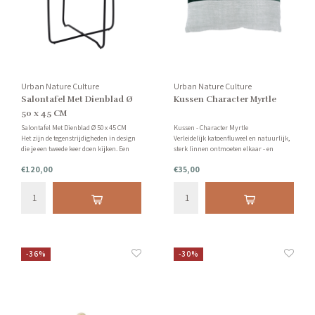
Urban Nature Culture
Urban Nature Culture
Salontafel Met Dienblad Ø
Kussen Character Myrtle
50 x 45 CM
Salontafel Met Dienblad Ø 50 x 45 CM
Kussen - Character Myrtle
Het zijn de tegenstrijdigheden in design
Verleidelijk katoenfluweel en natuurlijk,
die je een tweede keer doen kijken. Een
sterk linnen ontmoeten elkaar - en
samenspel van zwarte, matte ijzeren
moedigen je aan om te genieten van een
€120,00
€35,00
poten en donker, mat mangohout voor
van de zachte knuffels na een drukke
het tafelblad. Het is een geweldige
dag.
bijzettafel!
-36%
-30%