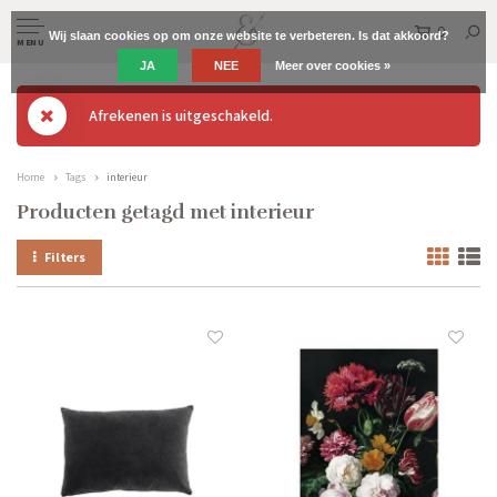
0
Wij slaan cookies op om onze website te verbeteren. Is dat akkoord?
MENU
JA
NEE
Meer over cookies »
Afrekenen is uitgeschakeld.
Home
Tags
interieur
Producten getagd met interieur
Filters