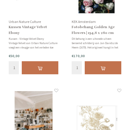
Urban Nature Culture
KEK Amsterdam
Kussen Vintage Velvet
Fotobehang Golden Age
Ebony
Flowers | 194,8 x 280 cm
Kussen - Vintage Velvet Ebony
Dit behang is een uitsnede uit een
Vintage Velvet van Urban Nature Culture
beroemd schilderij van Jan Davidsz de
voegt een vleugje van het verleden toe
Heem (1670). Het origineel hangt in het
aan de interieurs van vandaag. Een
Rijksmuseum in Amsterdam.
€50,00
€170,00
opmerkelijk en uniek kussen, gemaakt
van getransformeerd fluweel, dat een
Tip: vraag van te voren een staal bij ons
roestige, oude look illustreert.
aan.
Let op: behang kan niet geretourneerd
worden.