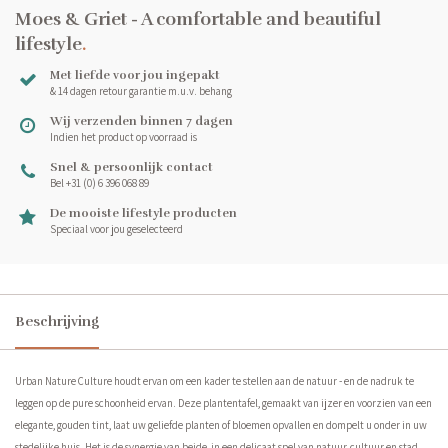
Moes & Griet - A comfortable and beautiful
lifestyle
.
Met liefde voor jou ingepakt
& 14 dagen retour garantie m.u.v. behang
Wij verzenden binnen 7 dagen
Indien het product op voorraad is
Snel & persoonlijk contact
Bel +31 (0) 6 396 068 89
De mooiste lifestyle producten
Speciaal voor jou geselecteerd
Beschrijving
Urban Nature Culture houdt ervan om een kader te stellen aan de natuur - en de nadruk te
leggen op de pure schoonheid ervan. Deze plantentafel, gemaakt van ijzer en voorzien van een
elegante, gouden tint, laat uw geliefde planten of bloemen opvallen en dompelt u onder in uw
stedelijke huis. Het is de synergie van beide, in een delicaat spel van natuur, cultuur en stad,