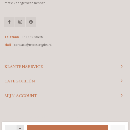
met elkaar gemeen hebben.
Telefoon
+31 6 39606889
Mail
contact@moesengriet.nl
KLANTENSERVICE
CATEGORIEËN
MIJN ACCOUNT
© Copyright 2026 Moes & Griet - Powered by
Lightspeed
- Theme by
Shopmonkey
+