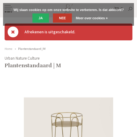
0
Wij slaan cookies op om onze website te verbeteren. Is dat akkoord?
MENU
JA
NEE
Meer over cookies »
Afrekenen is uitgeschakeld.
Home
Plantenstandaard | M
Urban Nature Culture
Plantenstandaard | M