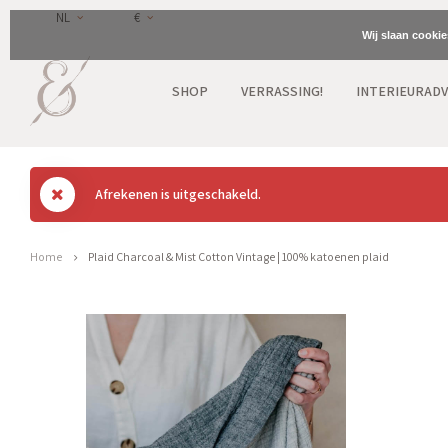
NL
€
Wij slaan cooki
SHOP
VERRASSING!
INTERIEURADV
Afrekenen is uitgeschakeld.
Home
Plaid Charcoal & Mist Cotton Vintage | 100% katoenen plaid