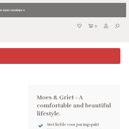
r over cookies »
0
Moes & Griet - A
comfortable and beautiful
lifestyle
.
Met liefde voor jou ingepakt