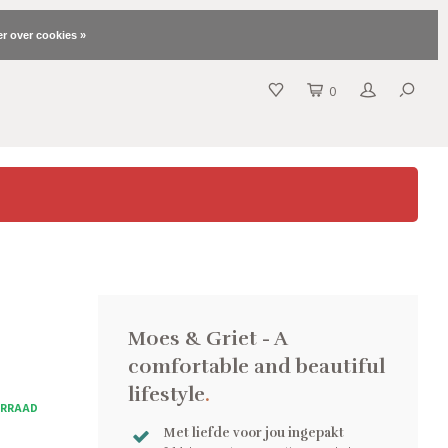
r over cookies »
0
Moes & Griet - A
comfortable and beautiful
lifestyle
.
ORRAAD
Met liefde voor jou ingepakt