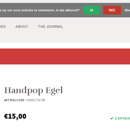
es op om onze website te verbeteren. Is dat akkoord?
JA
NEE
Mee
IES
ABOUT
THE JOURNAL
Handpop Egel
ARTIKELCODE
7434042791788
€15,00
2 OP VO