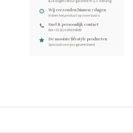
& 14 dagen retour garantie m.u.v. behang
Wij verzenden binnen 7 dagen
Indien het product op voorraad is
Snel & persoonlijk contact
Bel +31 (0) 6 396 068 89
De mooiste lifestyle producten
Speciaal voor jou geselecteerd