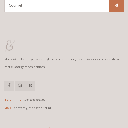
Moes & Griet vertegenwoordigt merken die liefde, passie & aandacht voor detail
met elkaar gemeen hebben.
Téléphone
+31 6 39606889
Mail
contact@moesengriet.nl