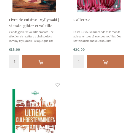
Livre de cuisine | Myllymaki |
Coller 2.0
Viande, gibier et volaille
Viande, gibier et volaille propose une
Pasta 2.0 vous emmène dans le monde
sélection de recettes du chef suédois
polyvalent des pâtes et des nouilles. Des
Tommy Myllymäki. Les quelque 100
spätzle allemands aux nouilles
recettes conviennent aussi bien aux repas
asiatiques en passant par les raviolis
€15,00
€20,00
de tous les jours qu'aux repas de fête.
italiens : tout est couvert.