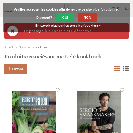
0
Veuillez accepter les cookies afin de rendre ce site plus fonctionnel.
MENU
D'accord?
OUI
NON
En savoir plus sur les témoins (cookies) »
Le passage à la caisse a été désactivé
Accueil
Mots-clés
kookboek
Produits associés au mot-clé kookboek
Filtres