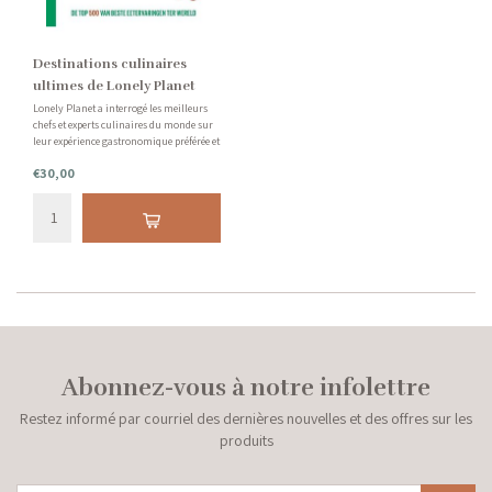
Destinations culinaires
ultimes de Lonely Planet
Lonely Planet a interrogé les meilleurs
chefs et experts culinaires du monde sur
leur expérience gastronomique préférée et
la plus authentique, résultant en Lonely
€30,00
Planet Ultimate Culinary Destinations.
Laissez-vous emporter dans un voyage
culinaire.
Abonnez-vous à notre infolettre
Restez informé par courriel des dernières nouvelles et des offres sur les
produits