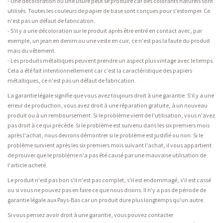
- Une décoloration ou une usure peut se produire car des colorants naturels sont
utilisés. Toutes les couleurs de papier de base sont conçues pour s'estomper. Ce
n'est pas un défaut de fabrication.
- S'il y a une décoloration sur le produit après être entré en contact avec, par
exemple, un jean en denim ou une veste en cuir, ce n'est pas la faute du produit
mais du vêtement.
- Les produits métalliques peuvent prendre un aspect plus vintage avec le temps.
Cela a été fait intentionnellement car c'est la caractéristique des papiers
métalliques, ce n'est pas un défaut de fabrication.
La garantie légale signifie que vous avez toujours droit à une garantie. S'il y a une
erreur de production, vous avez droit à une réparation gratuite, à un nouveau
produit ou à un remboursement. Si le problème vient de l'utilisation, vous n'avez
pas droit à ce qui précède. Si le problème est survenu dans les six premiers mois
après l'achat, nous devrons démontrer si le problème est justifié ou non. Si le
problème survient après les six premiers mois suivant l'achat, il vous appartient
de prouver que le problème n'a pas été causé par une mauvaise utilisation de
l'article acheté.
Le produit n'est pas bon s'il n'est pas complet, s'il est endommagé, s'il est cassé
ou si vous ne pouvez pas en faire ce que nous disons. Il n'y a pas de période de
garantie légale aux Pays-Bas car un produit dure plus longtemps qu'un autre.
Si vous pensez avoir droit à une garantie, vous pouvez contacter