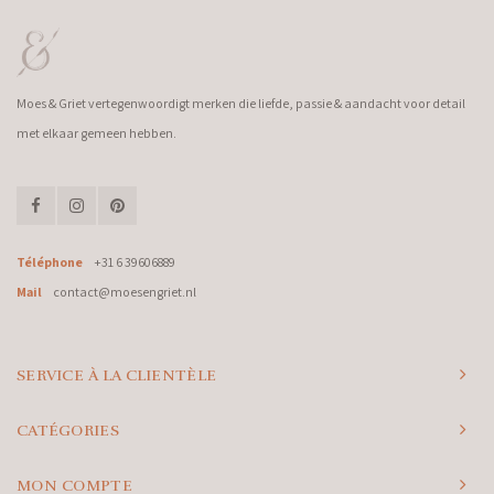
Moes & Griet vertegenwoordigt merken die liefde, passie & aandacht voor detail
met elkaar gemeen hebben.
Téléphone
+31 6 39606889
Mail
contact@moesengriet.nl
SERVICE À LA CLIENTÈLE
CATÉGORIES
MON COMPTE