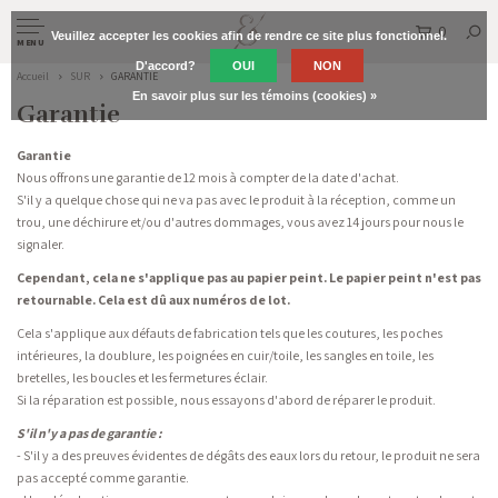
0
Veuillez accepter les cookies afin de rendre ce site plus fonctionnel.
MENU
D'accord?
OUI
NON
Accueil
SUR
GARANTIE
En savoir plus sur les témoins (cookies) »
Garantie
Garantie
Nous offrons une garantie de 12 mois à compter de la date d'achat.
S'il y a quelque chose qui ne va pas avec le produit à la réception, comme un
trou, une déchirure et/ou d'autres dommages, vous avez 14 jours pour nous le
signaler.
Cependant, cela ne s'applique pas au papier peint. Le papier peint n'est pas
retournable. Cela est dû aux numéros de lot.
Cela s'applique aux défauts de fabrication tels que les coutures, les poches
intérieures, la doublure, les poignées en cuir/toile, les sangles en toile, les
bretelles, les boucles et les fermetures éclair.
Si la réparation est possible, nous essayons d'abord de réparer le produit.
S'il n'y a pas de garantie :
- S'il y a des preuves évidentes de dégâts des eaux lors du retour, le produit ne sera
pas accepté comme garantie.