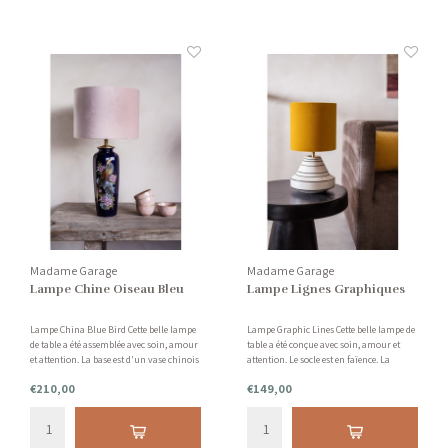
Madame Garage
Madame Garage
Lampe Chine Oiseau Bleu
Lampe Lignes Graphiques
Lampe China Blue Bird Cette belle lampe
Lampe Graphic Lines Cette belle lampe de
de table a été assemblée avec soin, amour
table a été conçue avec soin, amour et
et attention. La base est d'un vase chinois
attention. Le socle est en faïence. La
avec des oiseaux et des fleurs. La nuance
capuche a une touche de velours jaune.
€210,00
€149,00
est rose clair avec une touche de velours.