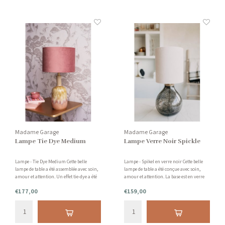
Madame Garage
Madame Garage
Lampe Tie Dye Medium
Lampe Verre Noir Spickle
Lampe - Tie Dye Medium Cette belle
Lampe - Spikel en verre noir Cette belle
lampe de table a été assemblée avec soin,
lampe de table a été conçue avec soin,
amour et attention. Un effet tie-dye a été
amour et attention. La base est en verre
créé sur le pied. La teinte rose a un
avec des taches d'or. La nuance est rose
€177,00
€159,00
toucher velours.
clair avec une touche de velours.