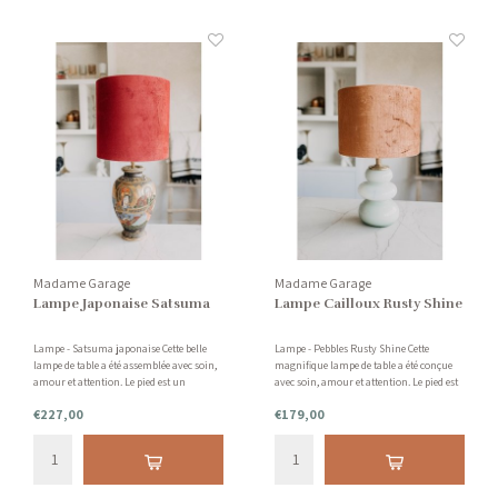
Madame Garage
Madame Garage
Lampe Japonaise Satsuma
Lampe Cailloux Rusty Shine
Lampe - Satsuma japonaise Cette belle
Lampe - Pebbles Rusty Shine Cette
lampe de table a été assemblée avec soin,
magnifique lampe de table a été conçue
amour et attention. Le pied est un
avec soin, amour et attention. Le pied est
Satsuma japonais. La nuance est rouge
en verre. L'abat-jour est de couleur
€227,00
€179,00
bordeaux avec une touche de velours.
rouille avec une touche de velours
brillant.