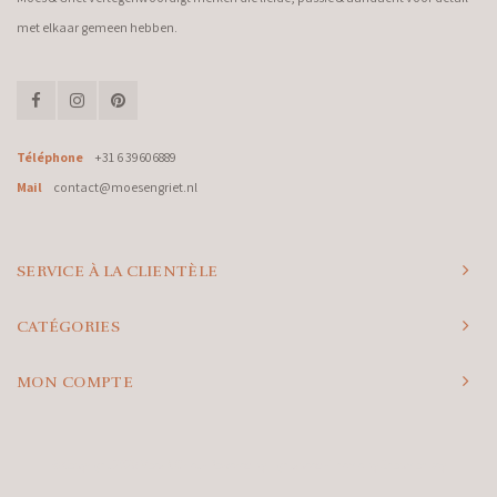
met elkaar gemeen hebben.
Téléphone
+31 6 39606889
Mail
contact@moesengriet.nl
SERVICE À LA CLIENTÈLE
CATÉGORIES
MON COMPTE
© Copyright 2026 Moes & Griet - Powered by
Lightspeed
- Theme by
Shopmonkey