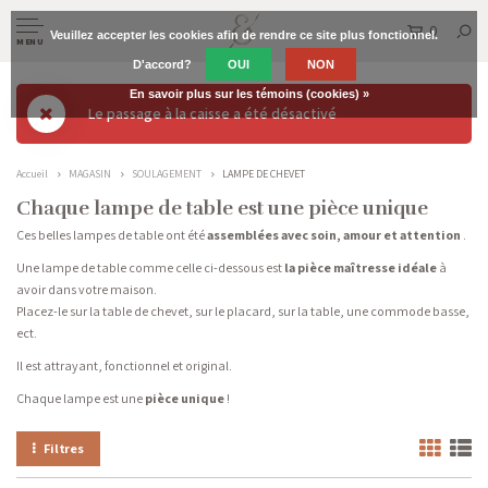
0
Veuillez accepter les cookies afin de rendre ce site plus fonctionnel.
MENU
D'accord?
OUI
NON
En savoir plus sur les témoins (cookies) »
Le passage à la caisse a été désactivé
Accueil
MAGASIN
SOULAGEMENT
LAMPE DE CHEVET
Chaque lampe de table est une pièce unique
Ces belles lampes de table ont été
assemblées avec soin, amour et attention
.
Une lampe de table comme celle ci-dessous est
la pièce maîtresse idéale
à
avoir dans votre maison.
Placez-le sur la table de chevet, sur le placard, sur la table, une commode basse,
ect.
Il est attrayant, fonctionnel et original.
Chaque lampe est une
pièce unique
!
Filtres