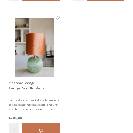
Madame Garage
Lampe Vert Bonbon
Lampe - Candy Green Cette belle lampe de
table a été assemblée avec soin, amour et
attention. Le pied est dérivé d'un bonbon.
Belle boule de verre avec différentes
€205,00
nuances de vert, et une belle touche de
velours orange comme nuance.