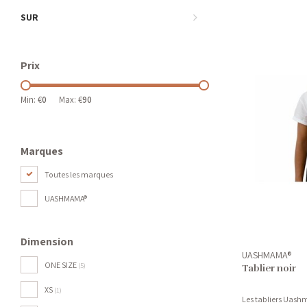
SUR
Prix
Min: €
0
Max: €
90
Marques
Toutes les marques
UASHMAMA®
Dimension
UASHMAMA®
ONE SIZE
(5)
Tablier noir
XS
(1)
Les tabliers Uashm