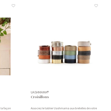
UASHMAMA®
Croisillons
 la façon
Associez le tablier Uashmama aux bretelles de votre