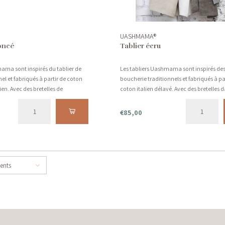
UASHMAMA®
foncé
Tablier écru
ama sont inspirés du tablier de
Les tabliers Uashmama sont inspirés des 
el et fabriqués à partir de coton
boucherie traditionnels et fabriqués à pa
lien. Avec des bretelles de
coton italien délavé. Avec des bretelles 
s.
différentes couleurs.
€85,00
cents