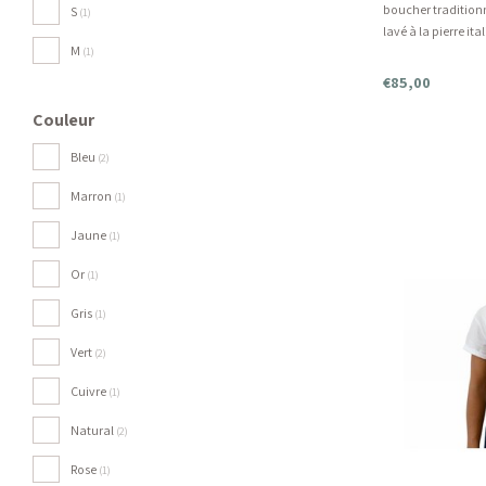
boucher traditionn
S
(1)
lavé à la pierre ita
M
différentes couleur
(1)
€85,00
Couleur
Bleu
(2)
Marron
(1)
Jaune
(1)
Or
(1)
Gris
(1)
Vert
(2)
Cuivre
(1)
Natural
(2)
Rose
(1)