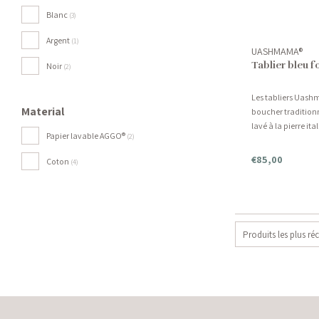
Blanc
(3)
Argent
(1)
UASHMAMA®
Tablier bleu 
Noir
(2)
Les tabliers Uashm
Material
boucher traditionn
lavé à la pierre ita
Papier lavable AGGO®
(2)
différentes couleur
€85,00
Coton
(4)
Produits les plus ré