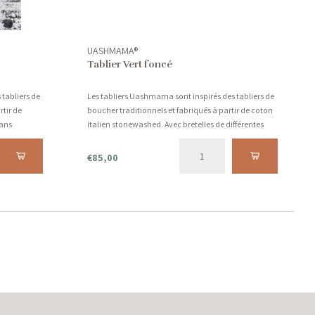
UASHMAMA®
Tablier Vert foncé
tabliers de
Les tabliers Uashmama sont inspirés des tabliers de
rtir de
boucher traditionnels et fabriqués à partir de coton
dans
italien stonewashed. Avec bretelles de différentes
couleurs.
€85,00