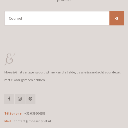
Moes & Griet vertegenwoordigt merken die liefde, passie & aandacht voor detail
met elkaar gemeen hebben.
Téléphone
+31 6 39606889
Mail
contact@moesengriet.nl