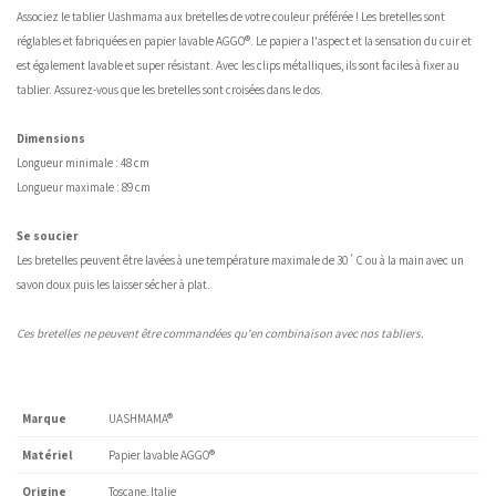
Associez le tablier Uashmama aux bretelles de votre couleur préférée ! Les bretelles sont
réglables et fabriquées en papier lavable AGGO®. Le papier a l'aspect et la sensation du cuir et
est également lavable et super résistant. Avec les clips métalliques, ils sont faciles à fixer au
tablier. Assurez-vous que les bretelles sont croisées dans le dos.
Dimensions
Longueur minimale : 48 cm
Longueur maximale : 89 cm
Se soucier
°
Les bretelles peuvent être lavées à une température maximale de 30
C ou à la main avec un
savon doux puis les laisser sécher à plat.
Ces bretelles ne peuvent être commandées qu'en combinaison avec nos tabliers.
Marque
UASHMAMA®
Matériel
Papier lavable AGGO®
Origine
Toscane, Italie