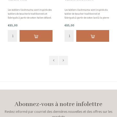
Les tabliers Uashmama sont inspirés des
Les tabliers Uashmama sont inspirés du
tabliers de boucherie traditionnels et
tablier de boucher traditionnel et
fabriqués à partir de coton italien délavé.
fabriqués à partir de coton lavé à la pierre
Avec des bretelles dans différentes
italien. Avec des bretelles de différentes
€85,00
€85,00
couleurs.
couleurs.
Abonnez-vous à notre infolettre
Restez informé par courriel des dernières nouvelles et des offres sur les
produits