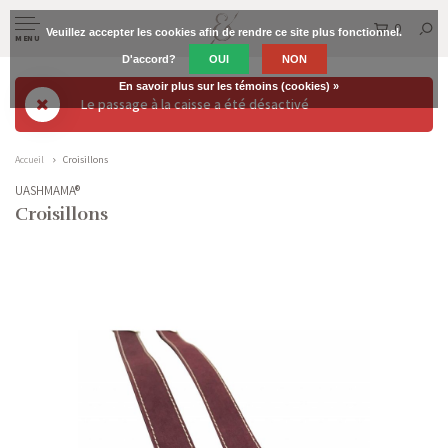
0
Veuillez accepter les cookies afin de rendre ce site plus fonctionnel.
MENU
D'accord?
OUI
NON
En savoir plus sur les témoins (cookies) »
Le passage à la caisse a été désactivé
Accueil
Croisillons
UASHMAMA®
Croisillons