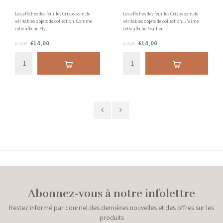
Les affiches des feuilles Crisps sont de
Les affiches des feuilles Crisps sont de
véritables objets de collection. Comme
véritables objets de collection. J'aime
cette affiche Fly.
cette affiche Feather.
€14,00
€14,00
€20,00
€20,00
Abonnez-vous à notre infolettre
Restez informé par courriel des dernières nouvelles et des offres sur les
produits