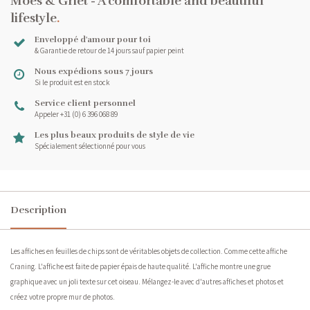
Moes & Griet - A comfortable and beautiful
lifestyle
.
Enveloppé d'amour pour toi
& Garantie de retour de 14 jours sauf papier peint
Nous expédions sous 7 jours
Si le produit est en stock
Service client personnel
Appeler +31 (0) 6 396 068 89
Les plus beaux produits de style de vie
Spécialement sélectionné pour vous
Description
Les affiches en feuilles de chips sont de véritables objets de collection. Comme cette affiche
Craning. L'affiche est faite de papier épais de haute qualité. L'affiche montre une grue
graphique avec un joli texte sur cet oiseau. Mélangez-le avec d'autres affiches et photos et
créez votre propre mur de photos.