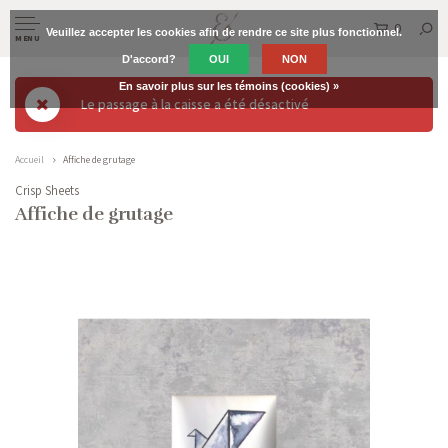
0
Veuillez accepter les cookies afin de rendre ce site plus fonctionnel.
MENU
D'accord?
OUI
NON
En savoir plus sur les témoins (cookies) »
Le passage à la caisse a été désactivé
Accueil
Affiche de grutage
Crisp Sheets
Affiche de grutage