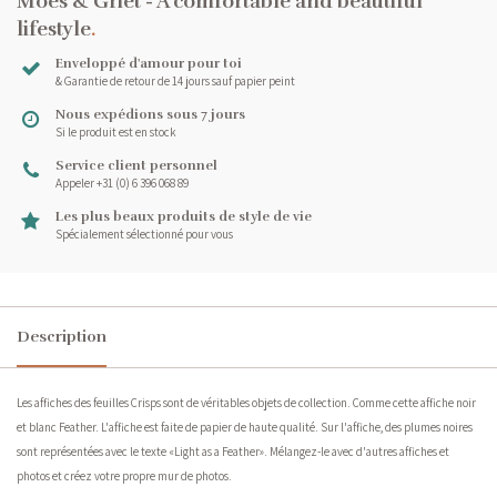
Moes & Griet - A comfortable and beautiful
lifestyle
.
Enveloppé d'amour pour toi
& Garantie de retour de 14 jours sauf papier peint
Nous expédions sous 7 jours
Si le produit est en stock
Service client personnel
Appeler +31 (0) 6 396 068 89
Les plus beaux produits de style de vie
Spécialement sélectionné pour vous
Description
Les affiches des feuilles Crisps sont de véritables objets de collection. Comme cette affiche noir
et blanc Feather. L'affiche est faite de papier de haute qualité. Sur l'affiche, des plumes noires
sont représentées avec le texte «Light as a Feather». Mélangez-le avec d'autres affiches et
photos et créez votre propre mur de photos.