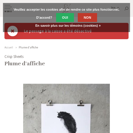
0
Veuillez accepter les cookies afin de rendre ce site plus fonctionnel.
MENU
D'accord?
OUI
NON
En savoir plus sur les témoins (cookies) »
Le passage à la caisse a été désactivé
Accueil
Plume d'affiche
Crisp Sheets
Plume d'affiche