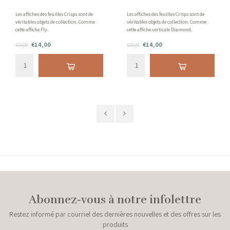
Les affiches des feuilles Crisps sont de
Les affiches des feuilles Crisps sont de
véritables objets de collection. Comme
véritables objets de collection. Comme
cette affiche Fly.
cette affiche verticale Diamond.
€14,00
€14,00
€20,00
€20,00
Abonnez-vous à notre infolettre
Restez informé par courriel des dernières nouvelles et des offres sur les
produits