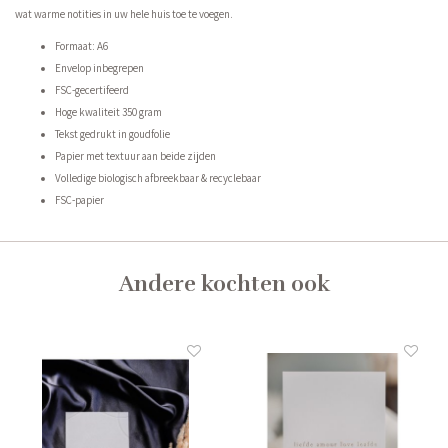
wat warme notities in uw hele huis toe te voegen.
Formaat: A6
Envelop inbegrepen
FSC-gecertifeerd
Hoge kwaliteit 350 gram
Tekst gedrukt in goudfolie
Papier met textuur aan beide zijden
Volledige biologisch afbreekbaar & recyclebaar
FSC-papier
Andere kochten ook