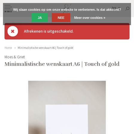
0
Wij slaan cookies op om onze website te verbeteren. Is dat akkoord?
MENU
JA
NEE
Meer over cookies »
Afrekenen is uitgeschakeld.
Home
Minimalistische wenskaart A6 | Touch of gold
Moes & Griet
Minimalistische wenskaart A6 | Touch of gold