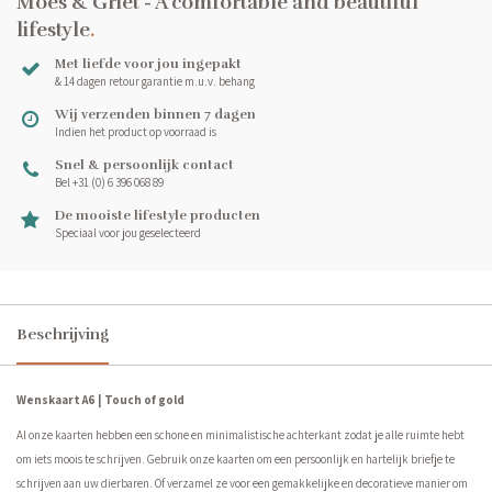
Moes & Griet - A comfortable and beautiful
lifestyle
.
Met liefde voor jou ingepakt
& 14 dagen retour garantie m.u.v. behang
Wij verzenden binnen 7 dagen
Indien het product op voorraad is
Snel & persoonlijk contact
Bel +31 (0) 6 396 068 89
De mooiste lifestyle producten
Speciaal voor jou geselecteerd
Beschrijving
Wenskaart A6 | Touch of gold
Al onze kaarten hebben een schone en minimalistische achterkant zodat je alle ruimte hebt
om iets moois te schrijven. Gebruik onze kaarten om een persoonlijk en hartelijk briefje te
schrijven aan uw dierbaren. Of verzamel ze voor een gemakkelijke en decoratieve manier om