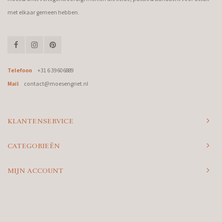
met elkaar gemeen hebben.
Telefoon
+31 6 39606889
Mail
contact@moesengriet.nl
KLANTENSERVICE
CATEGORIEËN
MIJN ACCOUNT
© Copyright 2026 Moes & Griet - Powered by
Lightspeed
- Theme by
Shopmonkey