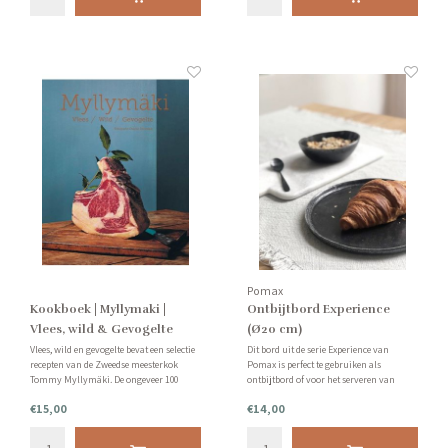
Pomax
Kookboek | Myllymaki |
Ontbijtbord Experience
Vlees, wild & Gevogelte
(Ø20 cm)
Vlees, wild en gevogelte bevat een selectie
Dit bord uit de serie Experience van
recepten van de Zweedse meesterkok
Pomax is perfect te gebruiken als
Tommy Myllymäki. De ongeveer 100
ontbijtbord of voor het serveren van
recepten zijn zowel geschikt voor de
voorgerechten & desserts.
€15,00
€14,00
dagelijkse maaltijd als voor een
feestmaal.