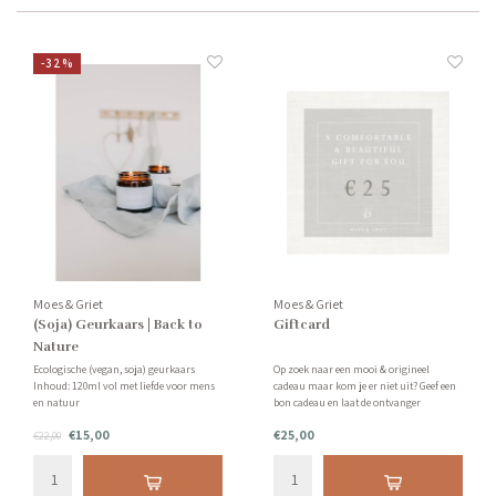
-32%
Moes & Griet
Moes & Griet
(Soja) Geurkaars | Back to
Giftcard
Nature
Ecologische (vegan, soja) geurkaars
Op zoek naar een mooi & origineel
Inhoud: 120ml vol met liefde voor mens
cadeau maar kom je er niet uit? Geef een
en natuur
bon cadeau en laat de ontvanger
Geur: Ruikt naar een kruidig bos, vol
eenvoudig zelf kiezen...
€15,00
€25,00
zilversparren, patchoeli en vanille!
€22,00