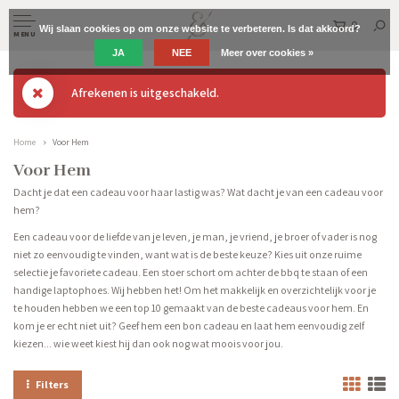
0
Wij slaan cookies op om onze website te verbeteren. Is dat akkoord?
MENU
JA
NEE
Meer over cookies »
Afrekenen is uitgeschakeld.
Home
Voor Hem
Voor Hem
Dacht je dat een cadeau voor haar lastig was? Wat dacht je van een cadeau voor
hem?
Een cadeau voor de liefde van je leven, je man, je vriend, je broer of vader is nog
niet zo eenvoudig te vinden, want wat is de beste keuze? Kies uit onze ruime
selectie je favoriete cadeau. Een stoer schort om achter de bbq te staan of een
handige laptophoes. Wij hebben het! Om het makkelijk en overzichtelijk voor je
te houden hebben we een top 10 gemaakt van de beste cadeaus voor hem. En
kom je er echt niet uit? Geef hem een bon cadeau en laat hem eenvoudig zelf
kiezen... wie weet kiest hij dan ook nog wat moois voor jou.
Filters