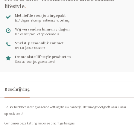
lifestyle
.
Met liefde voor jou ingepakt
& 14 dagen retour garantie m.u.v. behang
Wij verzenden binnen 7 dagen
Indien het product op voorraad is
Snel & persoonlijk contact
Bel +31 (0) 6 396 068 89
De mooiste lifestyle producten
Speciaal voor jou geselecteerd
Beschrijving
De Box Necklace is een glanzende ketting die uw hanger(s) dat luxe gevoel geeft waar u naar
op zoek bent!
Combineer deze ketting met onze prachtige hangers!