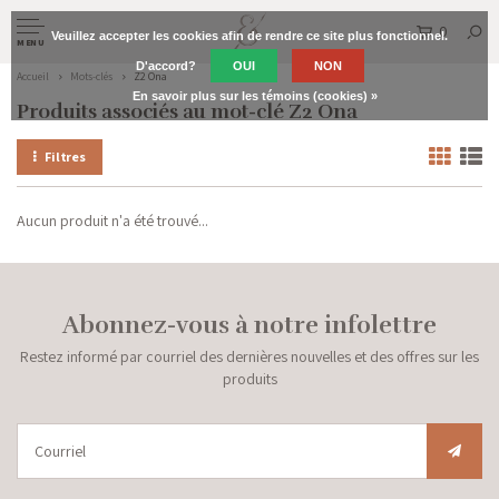
0
Veuillez accepter les cookies afin de rendre ce site plus fonctionnel.
MENU
D'accord?
OUI
NON
Accueil
Mots-clés
Z2 Ona
En savoir plus sur les témoins (cookies) »
Produits associés au mot-clé Z2 Ona
Filtres
Aucun produit n'a été trouvé...
Abonnez-vous à notre infolettre
Restez informé par courriel des dernières nouvelles et des offres sur les
produits