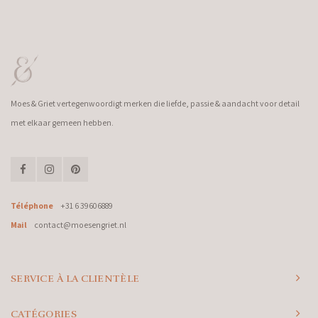
Moes & Griet vertegenwoordigt merken die liefde, passie & aandacht voor detail
met elkaar gemeen hebben.
Téléphone
+31 6 39606889
Mail
contact@moesengriet.nl
SERVICE À LA CLIENTÈLE
CATÉGORIES