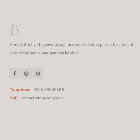
Moes & Griet vertegenwoordigt merken die liefde, passie & aandacht
voor detail met elkaar gemeen hebben.
Téléphone
+31 6 39606889
Mail
contact@moesengriet.nl
© Copyright 2026 Moes & Griet - Powered by
Lightspeed
- Theme by
Shopmo