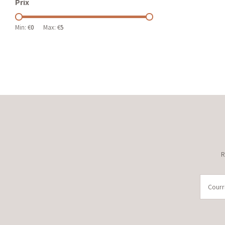
Prix
Min: €
0
Max: €
5
R