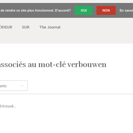
n de rendre ce site plus fonctionnel. D'accord?
OUI
NON
En savoi
ÉRIEUR
SUR
The Journal
associés au mot-clé verbouwen
cents
 trouvé...