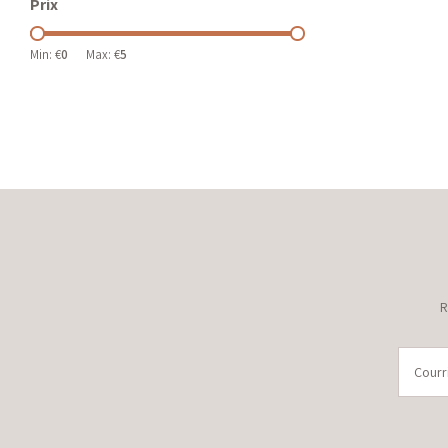
Prix
Min: €
0
Max: €
5
R