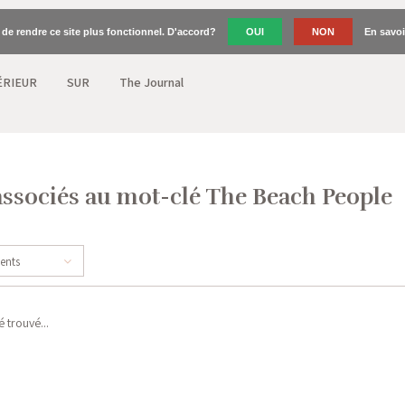
n de rendre ce site plus fonctionnel. D'accord?
OUI
NON
En savoi
ÉRIEUR
SUR
The Journal
associés au mot-clé The Beach People
cents
 trouvé...