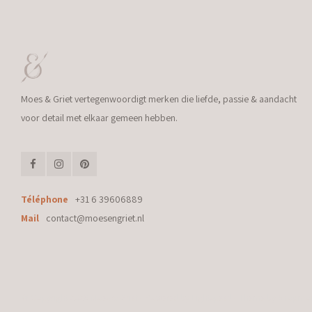
Moes & Griet vertegenwoordigt merken die liefde, passie & aandacht
voor detail met elkaar gemeen hebben.
Téléphone
+31 6 39606889
Mail
contact@moesengriet.nl
© Copyright 2026 Moes & Griet - Powered by
Lightspeed
- Theme by
Shopmo