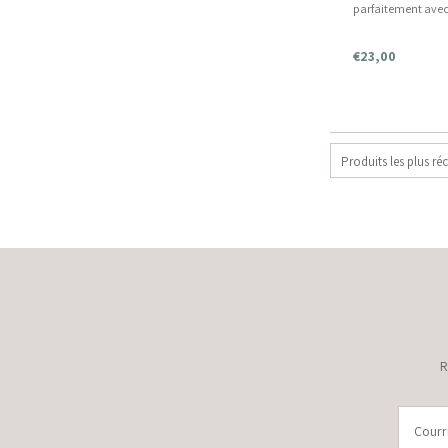
parfaitement avec
rangement en mar
€23,00
Produits les plus ré
R