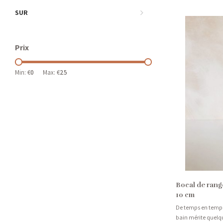
SUR
Prix
Min: €
0
Max: €
25
Bocal de rang
10 cm
De temps en temps,
bain mérite quelq