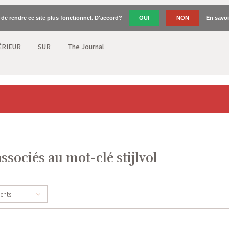
n de rendre ce site plus fonctionnel. D'accord?
OUI
NON
En savoi
ÉRIEUR
SUR
The Journal
ssociés au mot-clé stijlvol
cents