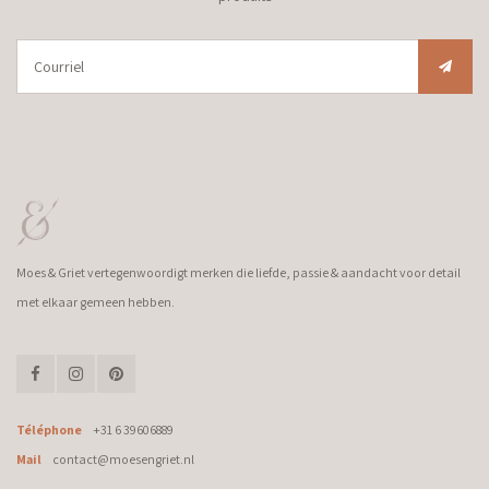
Moes & Griet vertegenwoordigt merken die liefde, passie & aandacht voor detail
met elkaar gemeen hebben.
Téléphone
+31 6 39606889
Mail
contact@moesengriet.nl