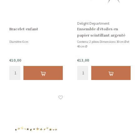
Delight Department
Bracelet enfant
Ensemble d'étoiles en
papier scintillant argenté
Diamètre: 6 cm
Contenu: 2 pièces Dimensions: 30 cm Ø et
40 cm Ø
€10,00
€13,00