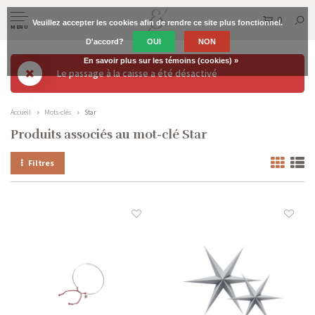
0
Veuillez accepter les cookies afin de rendre ce site plus fonctionnel.
MENU
D'accord?
OUI
NON
En savoir plus sur les témoins (cookies) »
Le passage à la caisse a été désactivé
Accueil
Mots-clés
Star
Produits associés au mot-clé Star
Filtres