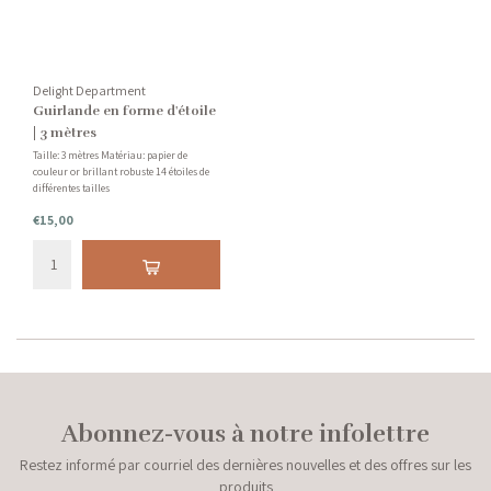
Delight Department
Guirlande en forme d'étoile
| 3 mètres
Taille: 3 mètres Matériau: papier de
couleur or brillant robuste 14 étoiles de
différentes tailles
€15,00
Abonnez-vous à notre infolettre
Restez informé par courriel des dernières nouvelles et des offres sur les
produits