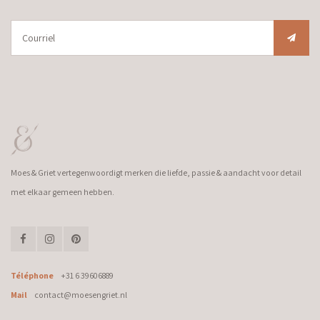
Moes & Griet vertegenwoordigt merken die liefde, passie & aandacht voor detail
met elkaar gemeen hebben.
Téléphone
+31 6 39606889
Mail
contact@moesengriet.nl