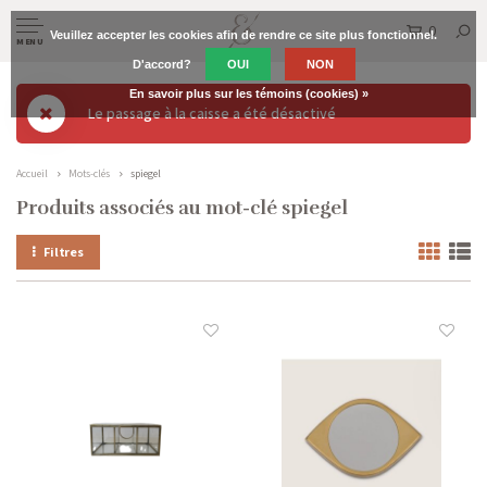
0
Veuillez accepter les cookies afin de rendre ce site plus fonctionnel.
MENU
D'accord?
OUI
NON
En savoir plus sur les témoins (cookies) »
Le passage à la caisse a été désactivé
Accueil
Mots-clés
spiegel
Produits associés au mot-clé spiegel
Filtres