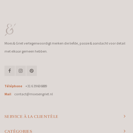
Moes & Griet vertegenwoordigt merken die liefde, passie & aandacht voor detail
met elkaar gemeen hebben.
Téléphone
+31 6 39606889
Mail
contact@moesengriet.nl
SERVICE À LA CLIENTÈLE
CATÉGORIES