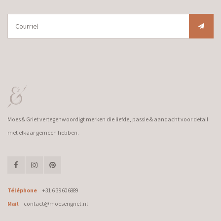
Moes & Griet vertegenwoordigt merken die liefde, passie & aandacht voor detail
met elkaar gemeen hebben.
Téléphone
+31 6 39606889
Mail
contact@moesengriet.nl