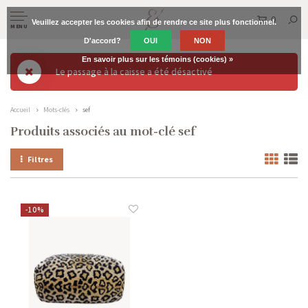
0
Veuillez accepter les cookies afin de rendre ce site plus fonctionnel.
MENU
D'accord?
OUI
NON
En savoir plus sur les témoins (cookies) »
Le passage à la caisse a été désactivé
Accueil
Mots-clés
sef
Produits associés au mot-clé sef
Filtres
-10%