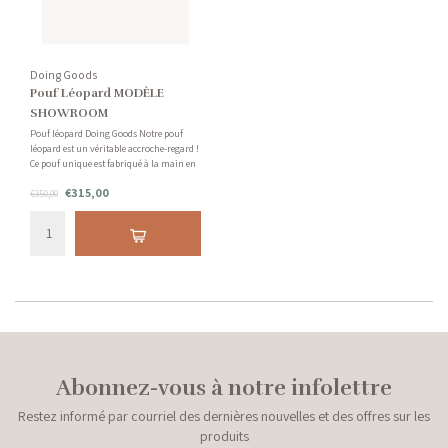
Doing Goods
Pouf Léopard MODÈLE
SHOWROOM
Pouf léopard Doing Goods Notre pouf
léopard est un véritable accroche-regard !
Ce pouf unique est fabriqué à la main en
Inde à partir de 100 % laine. En raison de
€315,00
la nature artisanale de cet article, vous
€350,00
pouvez vous attendre à une légère
variation dans l
Abonnez-vous à notre infolettre
Restez informé par courriel des dernières nouvelles et des offres sur les
produits