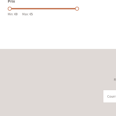
Prix
Min: €
0
Max: €
5
R