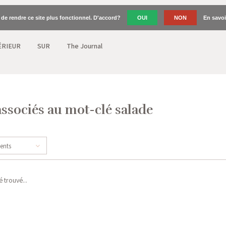
n de rendre ce site plus fonctionnel. D'accord?
OUI
NON
En savoi
ÉRIEUR
SUR
The Journal
associés au mot-clé salade
cents
 trouvé...