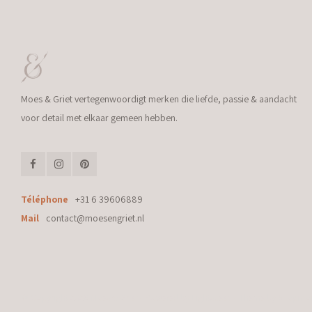
Moes & Griet vertegenwoordigt merken die liefde, passie & aandacht
voor detail met elkaar gemeen hebben.
Téléphone
+31 6 39606889
Mail
contact@moesengriet.nl
© Copyright 2026 Moes & Griet - Powered by
Lightspeed
- Theme by
Shopmo