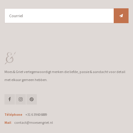
Moes & Griet vertegenwoordigt merken die liefde, passie & aandacht voor detail
met elkaar gemeen hebben.
Téléphone
+31 6 39606889
Mail
contact@moesengriet.nl