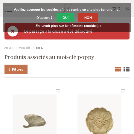
0
Veuillez accepter les cookies afin de rendre ce site plus fonctionnel.
MENU
D'accord?
OUI
NON
En savoir plus sur les témoins (cookies) »
Le passage à la caisse a été désactivé
Accueil
Mots-clés
poppy
Produits associés au mot-clé poppy
Filtres