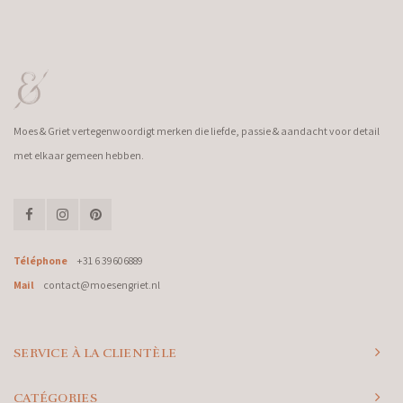
Moes & Griet vertegenwoordigt merken die liefde, passie & aandacht voor detail
met elkaar gemeen hebben.
Téléphone
+31 6 39606889
Mail
contact@moesengriet.nl
SERVICE À LA CLIENTÈLE
CATÉGORIES