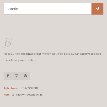
Moes & Griet vertegenwoordigt merken die liefde, passie & aandacht voor detail
met elkaar gemeen hebben.
Téléphone
+31 6 39606889
Mail
contact@moesengriet.nl