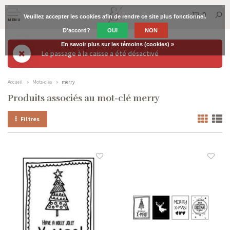
0
Veuillez accepter les cookies afin de rendre ce site plus fonctionnel.
MENU
D'accord?
OUI
NON
En savoir plus sur les témoins (cookies) »
Le passage à la caisse a été désactivé
Accueil
Mots-clés
merry
Produits associés au mot-clé merry
Filtres