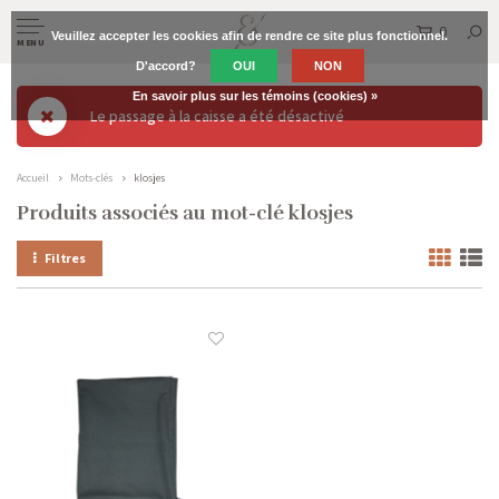
0
Veuillez accepter les cookies afin de rendre ce site plus fonctionnel.
MENU
D'accord?
OUI
NON
En savoir plus sur les témoins (cookies) »
Le passage à la caisse a été désactivé
Accueil
Mots-clés
klosjes
Produits associés au mot-clé klosjes
Filtres