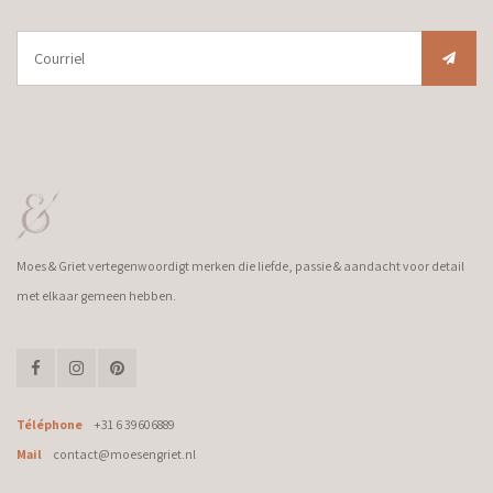
Moes & Griet vertegenwoordigt merken die liefde, passie & aandacht voor detail
met elkaar gemeen hebben.
Téléphone
+31 6 39606889
Mail
contact@moesengriet.nl